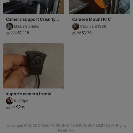
Camera support Creality
Camera Mount K1C
K1
Micka B printer
Cbunyard1986
119
70
276
98


suporte camera frontal
para audi
RuiFilipe
19
60

Copyright © 2025 CREALITY 3D (HK) TECHNOLOGY LIMITED All Rights
Reserved.,