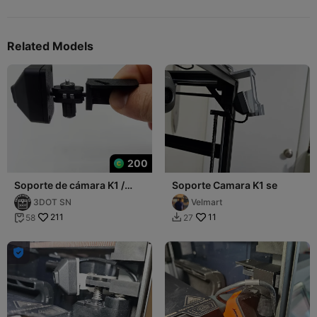
Related Models
200
Soporte de cámara K1 /
Soporte Camara K1 se
K1MAX / K1C
3DOT SN
Velmart
(ARTICULADO)
211
11
58
27


