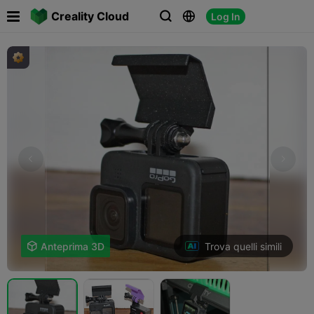

Creality Cloud
Log In



Trova quelli simili

Anteprima 3D