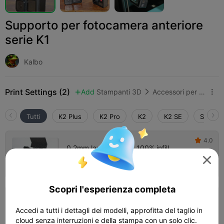
Supporto per fotocamera anteriore
serie K1
Kalbo
Print Settings (2)
Add
Stampanti 3D
Accessori per stampanti 3D



Tutti
K2 Plus
K2 Pro
K2
K2 SE
SPARKX
4.0

0.2mm layer, 2 walls, 100% infill

Autore
19m 45s
1 plates
9.45g



Scopri l'esperienza completa
4.5

0.2mm layer, 2 walls, 15% infill
Accedi a tutti i dettagli dei modelli, approfitta del taglio in
26m 52s
1 plates
7.04g



cloud senza interruzioni e della stampa con un solo clic.