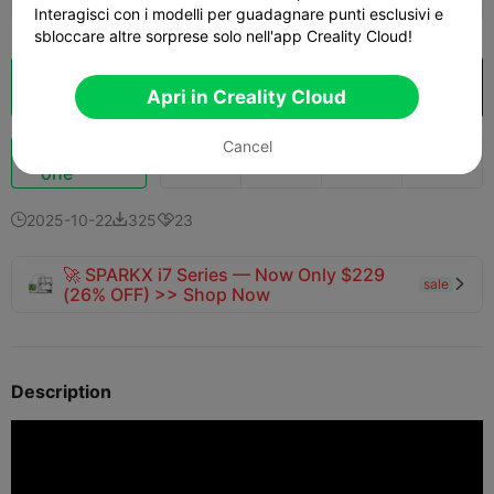
Interagisci con i modelli per guadagnare punti esclusivi e
sbloccare altre sorprese solo nell'app Creality Cloud!
Cloud Slice
Apri in Creality Cloud

Apri in Creality Cloud
Cancel
Potenziazi
155
160
8



one
2025-10-22
325
23



🚀 SPARKX i7 Series — Now Only $229
sale

(26% OFF) >> Shop Now
Description