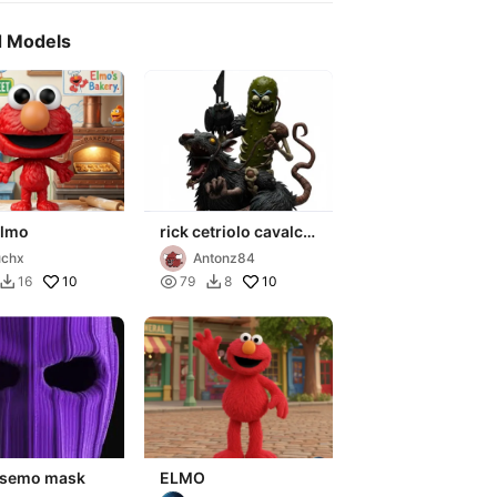
d Models
Elmo
rick cetriolo cavalca
topo
uchx
Antonz84
10

10
16
79
8


 semo mask
ELMO