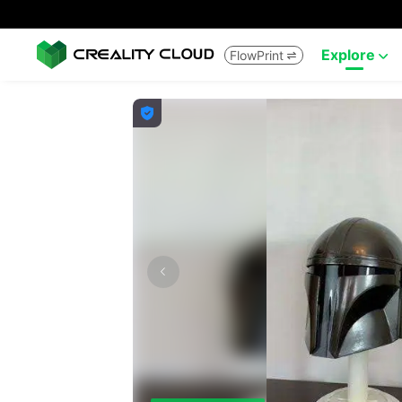
Explore
FlowPrint


