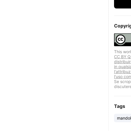
Copyri
This wor
CC BY Que
distribui
in quals
l'attribu
l'uso co
Se scropr
discuter
Tags
mandol