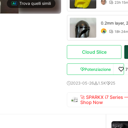
23h 15

Trova quelli simili
0.2mm layer, 2 
18h 24

Cloud Slice
Potenziazione
7

2023-05-26
1.5K
25



🚀 SPARKX i7 Series
Shop Now