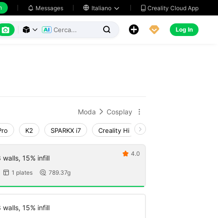
h
Creality Cloud App
Messages

Italiano






Log In



Moda
Cosplay


Pro
K2
SPARKX i7
Creality Hi
K1 Max 2025_CFS-C
4.0

walls, 15% infill
1 plates
789.37g


walls, 15% infill