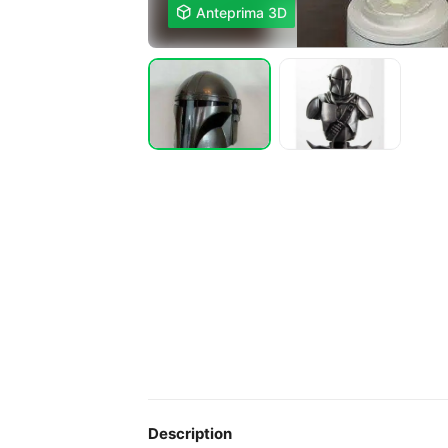

Anteprima 3D
Description