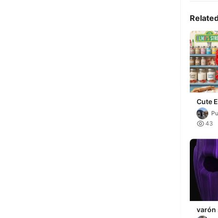
Relate
Cute 
P

43
varón