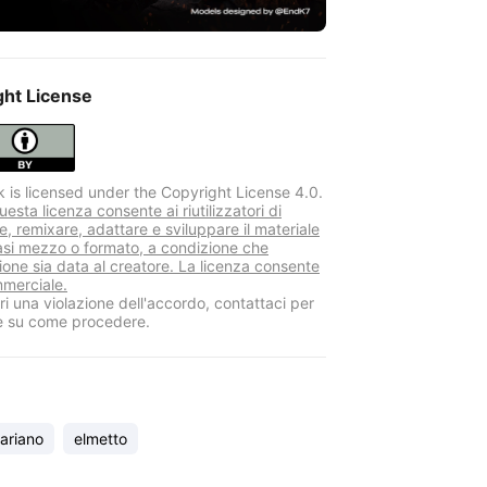
ght License
k is licensed under the Copyright License 4.0.
sta licenza consente ai riutilizzatori di
re, remixare, adattare e sviluppare il materiale
iasi mezzo o formato, a condizione che
zione sia data al creatore. La licenza consente
mmerciale.
i una violazione dell'accordo, contattaci per
e su come procedere.
ariano
elmetto