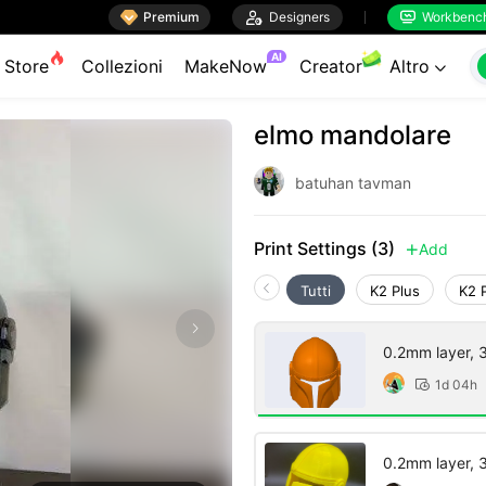

Premium

Designers
Workbenc


AI
Store
Collezioni
MakeNow
Creator
Altro

elmo mandolare
batuhan tavman
Print Settings (3)
Add

Tutti
K2 Plus
K2 
0.2mm layer, 3 
1d 04h

0.2mm layer, 3 