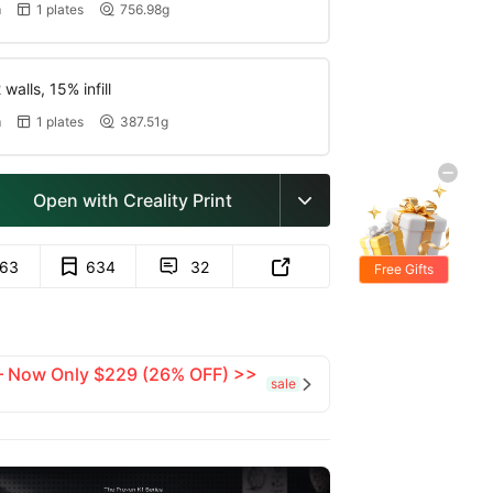
m
1 plates
756.98g


walls, 15% infill
m
1 plates
387.51g


Open with Creality Print

63
634
32


Free Gifts
 — Now Only $229 (26% OFF) >>
sale
