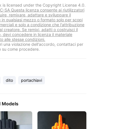
k is licensed under the Copyright License 4.0.
-SA Questa licenza consente ai riutilizzatori
buire, remixare, adattare e sviluppare il
e in qualsiasi mezzo o formato solo per scopi
erciali e solo a condizione che l'attribuzione
al creatore. Se remixi, adatti o costruisci il
, devi concedere in licenza il materiale
o alle stesse condizioni.
i una violazione dell'accordo, contattaci per
e su come procedere.
dito
portachiavi
d Models