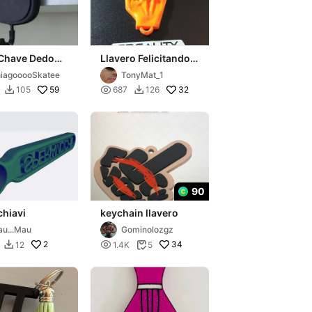
 Chave Dedo
Llavero Felicitando
io
con el Dedo Corazón
iagooooSkatee
TonyMat_1
AMC
59

32
105
687
126


90
chiavi
keychain llavero
u...Mau
Gominolozgz
2

34
12
1.4K
5

