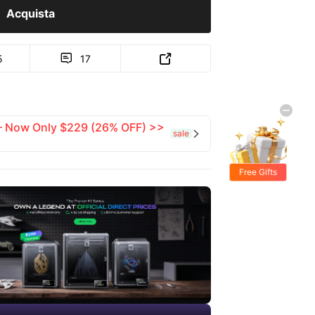
Acquista
5
17


 — Now Only $229 (26% OFF) >>
sale

Free Gifts