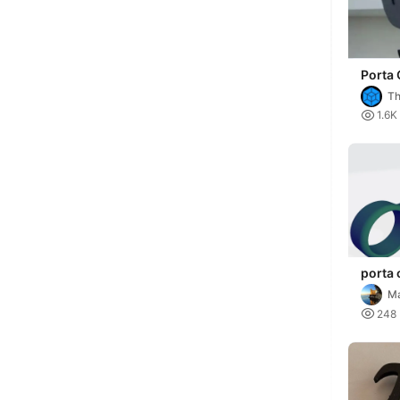
Porta
do Me
Th

1.6K
porta 
Ma

248