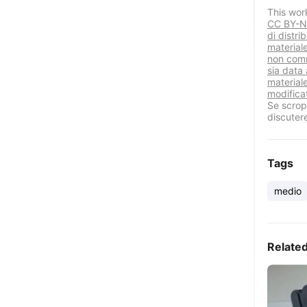
This wor
CC BY-NC
di distri
material
non comm
sia data 
materiale
modificat
Se scropr
discuter
Tags
medio
Relate