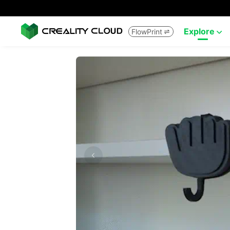
Explore
FlowPrint

