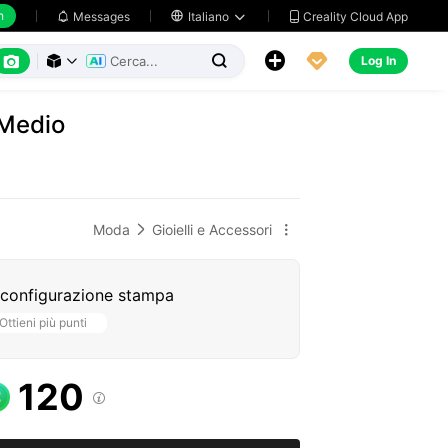
h
Creality Cloud App
Messages

Italiano






Log In



 Medio
Moda
Gioielli e Accessori


 configurazione stampa
Ottieni più punti
120
