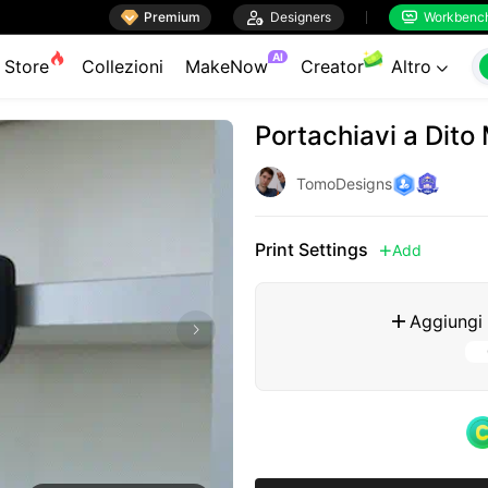

Premium

Designers
Workbenc


AI
Store
Collezioni
MakeNow
Creator
Altro

Portachiavi a Dito
TomoDesigns
Print Settings
Add

Aggiungi
