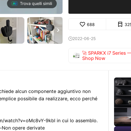
Trova quelli simili
688
32

2022-06-25

🚀 SPARKX i7 Series
Shop Now
ichiede alcun componente aggiuntivo non
semplice possibile da realizzare, ecco perché
m/watch?v=oMc8vY-9kbI in cui lo assemblo.
-Non opere derivate