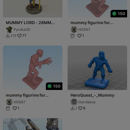
150
MUMMY LORD - 28MM
mummy figurine for
D&D MINIATURE
tabletop like hero quest
Pyroka3D
HGS67
DnD TSA
77
1
216


150
mummy figurine for
HeroQuest_-_Mummy
tabletop like hero quest
HGS67
Gorrilakos
DnD TSA
1
8
2

