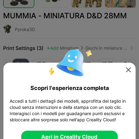
MUMMIA - MINIATURA D&D 28MM
Pyroka3D
Print Settings (3)
Add
Miniature
Giochi in miniatura e Accessori



Tutti
K2 Plus
K2 Pro
K2
K2 SE
SPARKX

3.5

strato 0,2 mm, 3 pareti, 15% di
riempimento
Scopri l'esperienza completa
57m 50s
1 plates
12.89g



Accedi a tutti i dettagli dei modelli, approfitta del taglio in
cloud senza interruzioni e della stampa con un solo clic.
Interagisci con i modelli per guadagnare punti esclusivi e
strato 0,2 mm, 2 pareti, 15% di
sbloccare altre sorprese solo nell'app Creality Cloud!
riempimento
34m 16s
1 plates
7.45g



Apri in Creality Cloud