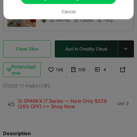
strato 0,2 mm, 2 pareti, 15% di
Cancel
riempimento
34m 16s
1 plates
7.45g



Cloud Slice
Apri in Creality Cloud

Potenziazi
148
106
4



one
2022-12-04
512
2



🚀 SPARKX i7 Series — Now Only $229
sale

(26% OFF) >> Shop Now
Description