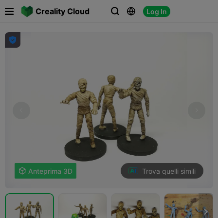

Creality Cloud
Log In




Trova quelli simili

Anteprima 3D
