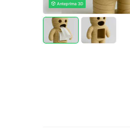

Anteprima 3D