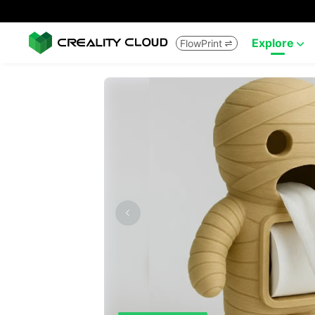
Explore
FlowPrint

