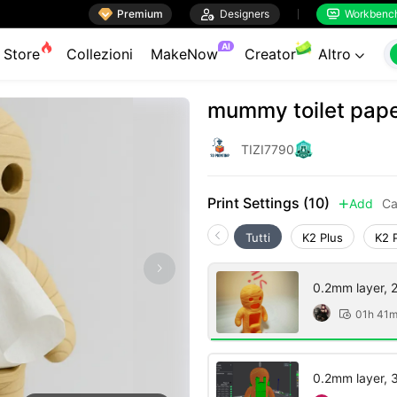

Premium

Designers
Workbenc


AI
Store
Collezioni
MakeNow
Creator
Altro

mummy toilet pape
TIZI7790
Print Settings (10)
Add
Ca

Tutti
K2 Plus
K2 
0.2mm layer, 2 
01h 41

0.2mm layer, 3 