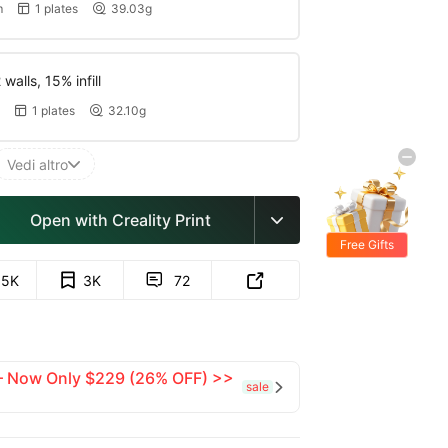
m
1 plates
39.03g


walls, 15% infill
1 plates
32.10g


Vedi altro

Open with Creality Print

Free Gifts
.5K
3K
72


 — Now Only $229 (26% OFF) >>
sale
