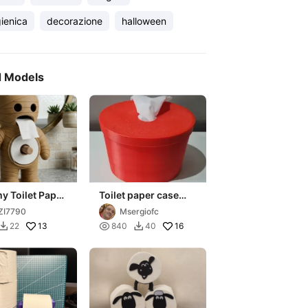
gienica
decorazione
halloween
d Models
 Toilet Paper
Toilet paper case
iner V2
(ellipse shape)
ZI7790
Msergiofc
13

16
22
840
40

