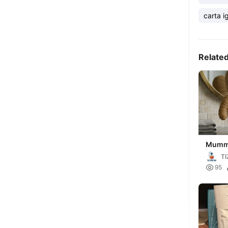
carta i
Relate
Mummy
Conta
TI

95