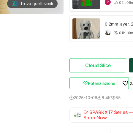
02h 09

Trova quelli simili
0.2mm layer, 2 
01h 16m

Cloud Slice
Potenziazione
2

2025-10-06
6.4K
55



🚀 SPARKX i7 Series
Shop Now