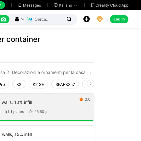
h
Creality Cloud App
Messages

Italiano






Log In



r container
sa
Decorazioni e ornamenti per la casa


Pro
K2
K2 SE
SPARKX i7
Creality Hi
Ender-3 V4
3.0

walls, 10% infill
m
1 plates
26.50g


walls, 15% infill