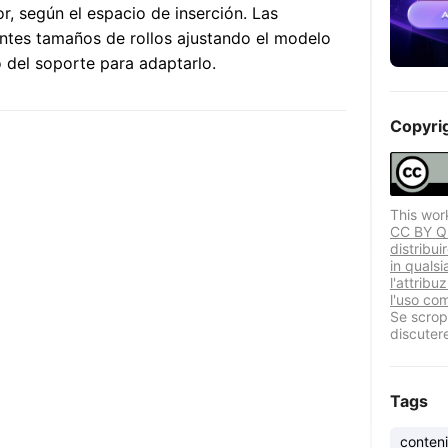
or, según el espacio de inserción. Las
ntes tamaños de rollos ajustando el modelo
o del soporte para adaptarlo.
Copyri
This wor
CC BY Que
distribui
in quals
l'attribu
l'uso co
Se scropr
discuter
Tags
conteni