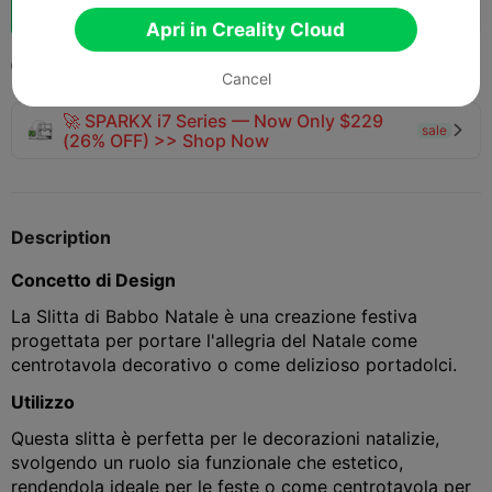
129
170
1



one
Apri in Creality Cloud
2025-10-03
206
4



Cancel
🚀 SPARKX i7 Series — Now Only $229
sale

(26% OFF) >> Shop Now
Description
Concetto di Design
La Slitta di Babbo Natale è una creazione festiva
progettata per portare l'allegria del Natale come
centrotavola decorativo o come delizioso portadolci.
Utilizzo
Questa slitta è perfetta per le decorazioni natalizie,
svolgendo un ruolo sia funzionale che estetico,
rendendola ideale per le feste o come centrotavola per