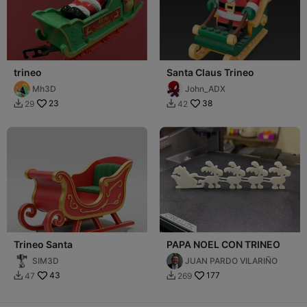
trineo
Santa Claus Trineo
Mh3D
John_ADX
23
38
29
42


Trineo Santa
PAPA NOEL CON TRINEO
SIM3D
JUAN PARDO VILARIÑO
43
177
47
269

