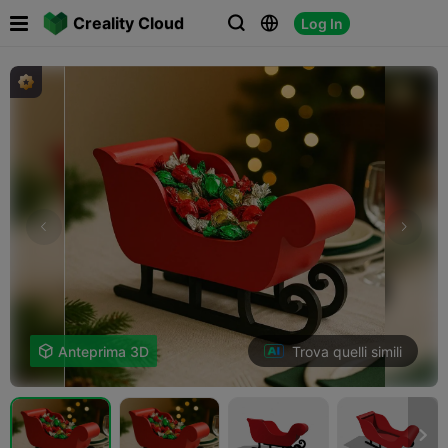

Creality Cloud
Log In



Trova quelli simili

Anteprima 3D
