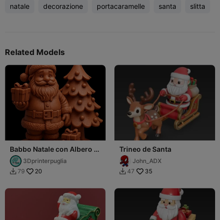
natale
decorazione
portacaramelle
santa
slitta
Related Models
Babbo Natale con Albero e
Trineo de Santa
Regali (SANTA CLAUS)
3Dprinterpuglia
John_ADX
20
35
79
47

