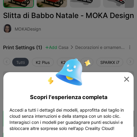
Slitta di Babbo Natale - MOKA Design
MOKADesign
Print Settings (1)
Add
Casa
Decorazioni e ornamenti per la casa



Tutti
K2 Plus
K2 Pro
K2
SPARKX i7
Cre

0.2mm layer, 2 walls, 15% infill
06h 06m
1 plates
202.36g



Scopri l'esperienza completa
Accedi a tutti i dettagli dei modelli, approfitta del taglio in
cloud senza interruzioni e della stampa con un solo clic.
Cloud Slice
Apri in Creality Cloud

Interagisci con i modelli per guadagnare punti esclusivi e
sbloccare altre sorprese solo nell'app Creality Cloud!
Potenziazi