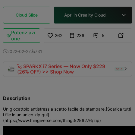
Cloud Slice
Apri in Creality Cloud

Potenziazi
262
236
5



one
2022-02-27
731


🚀 SPARKX i7 Series — Now Only $229
sale

(26% OFF) >> Shop Now
Description
Un giocattolo antistress a scatto facile da stampare.
[Scarica tutti
i file in un unico zip qui]
(https://www.thingiverse.com/thing:5256276/zip)