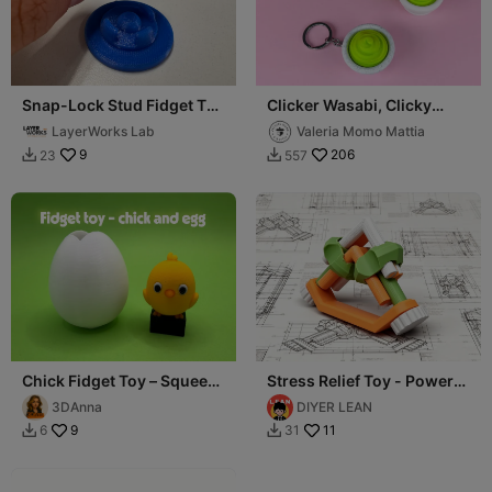
Snap-Lock Stud Fidget Toy
Clicker Wasabi, Clicky
— Satisfying Click & Pop
Keychain NoStress Toy
LayerWorks Lab
Valeria Momo Mattia
Desk Toy
9
206
23
557


Chick Fidget Toy – Squeeze
Stress Relief Toy - Power
& Pop Mechanism (3
Transmission
3DAnna
DIYER LEAN
pieces)
9
11
6
31

