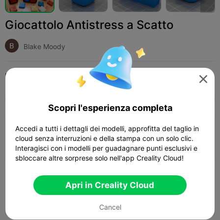
Giocattolo Antistress a Scatto
Blake Moody
Print Settings (2)
Add
Giocattoli e Giochi
Giochi da tavolo e di carte




Tutti
K2 Plus
K2 Pro
K2
K2 SE
SPARKX
Scopri l'esperienza completa
Accedi a tutti i dettagli dei modelli, approfitta del taglio in
Layer 0,2 mm, 2 pareti, riempimento al
cloud senza interruzioni e della stampa con un solo clic.
15%
02h 27m
3 plates
68.99g



Interagisci con i modelli per guadagnare punti esclusivi e
sbloccare altre sorprese solo nell'app Creality Cloud!
Layer 0,2 mm, 2 pareti, riempimento al
Apri in Creality Cloud
15%
02h 22m
1 plates
68.29g



Cancel