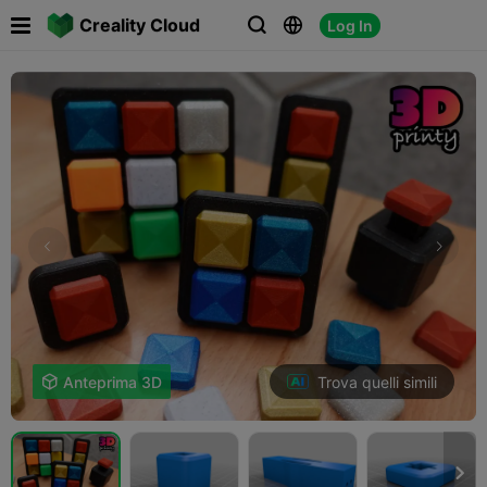

Creality Cloud
Log In



Trova quelli simili

Anteprima 3D
