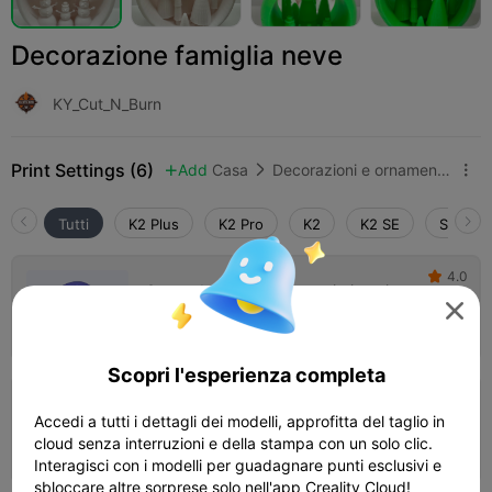
Decorazione famiglia neve
KY_Cut_N_Burn
Print Settings (6)
Add
Casa
Decorazioni e ornamenti per la casa



Tutti
K2 Plus
K2 Pro
K2
K2 SE
SPARKX
4.0

Strato da 0,2 mm, 3 pareti, riempimento al
15%

03h 09m
1 plates
97.11g



Scopri l'esperienza completa
Strato da 0,2 mm, 2 pareti, riempimento al
Accedi a tutti i dettagli dei modelli, approfitta del taglio in
10%
cloud senza interruzioni e della stampa con un solo clic.
08h 21m
1 plates
156.03g



Interagisci con i modelli per guadagnare punti esclusivi e
sbloccare altre sorprese solo nell'app Creality Cloud!