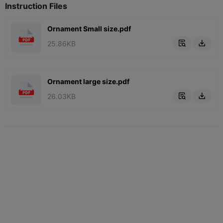
Instruction Files
Ornament Small size.pdf
25.86KB


Ornament large size.pdf
26.03KB

