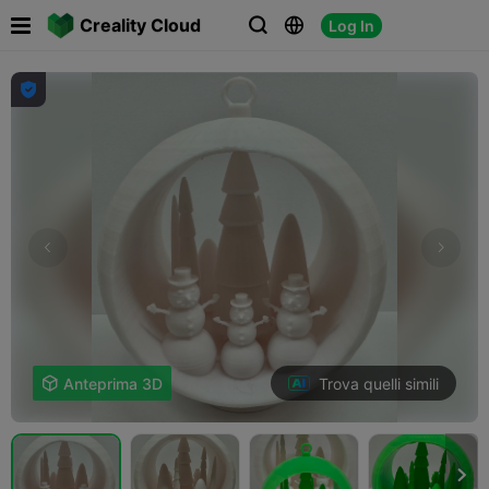

Creality Cloud
Log In




Trova quelli simili

Anteprima 3D
