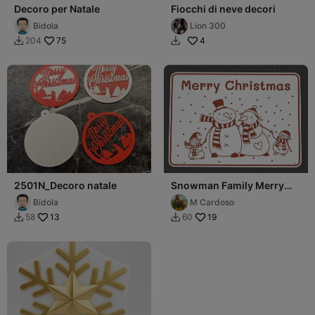
Decoro per Natale
Fiocchi di neve decori
Bidola
Lion 300
75
4
204


2501N_Decoro natale
Snowman Family Merry
Christmas
Bidola
M Cardoso
13
19
58
60

