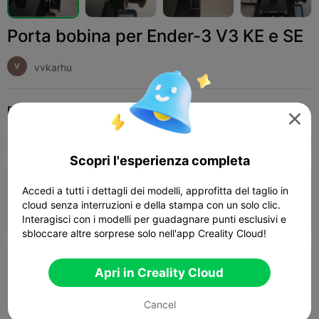
Porta bobina per Ender-3 V3 KE e SE
vvkarhu
Print Settings (3)
Add
Stampanti 3D
Ricambi per stampanti 3D




Tutti
K2 Plus
K2 Pro
K2
K2 SE
SPARKX
Scopri l'esperienza completa
4.0

Strato 0,2 mm, 4 pareti, 30% riempimento
Accedi a tutti i dettagli dei modelli, approfitta del taglio in
cloud senza interruzioni e della stampa con un solo clic.
01h 59m
1 plates
80.26g



Interagisci con i modelli per guadagnare punti esclusivi e
sbloccare altre sorprese solo nell'app Creality Cloud!
Strato 0,2 mm, 4 pareti, 15% riempimento
Apri in Creality Cloud
02h 27m
1 plates
75.68g



Cancel