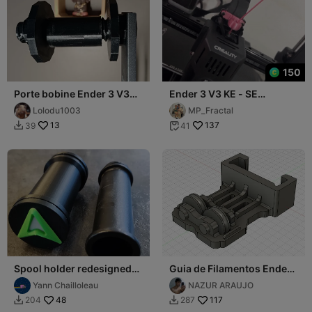
150
Porte bobine Ender 3 V3
Ender 3 V3 KE - SE
KE/SE
Filament Guide - Guia de
Lolodu1003
MP_Fractal
Filamento Ender3
13
137
39
41


Spool holder redesigned
Guia de Filamentos Ender
for ENDER 3 V3 SE / KE
3 V3 SE / KE
Yann Chailloleau
NAZUR ARAUJO
48
117
204
287

