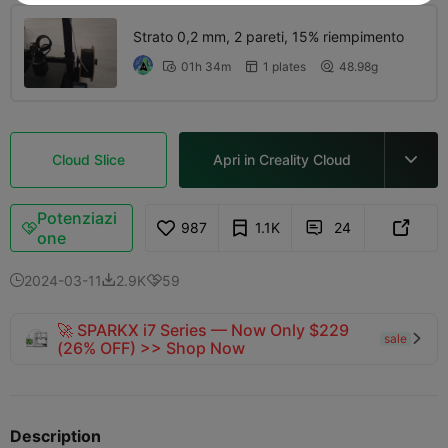
Strato 0,2 mm, 2 pareti, 15% riempimento
01h 34m
1 plates
48.98g



Cloud Slice
Apri in Creality Cloud

Potenziazi
987
1.1K
24



one
2024-03-11
2.9K
59



🚀 SPARKX i7 Series — Now Only $229
sale

(26% OFF) >> Shop Now
Description