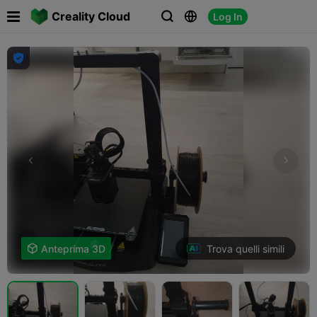

Creality Cloud
Log In




Trova quelli simili

Anteprima 3D