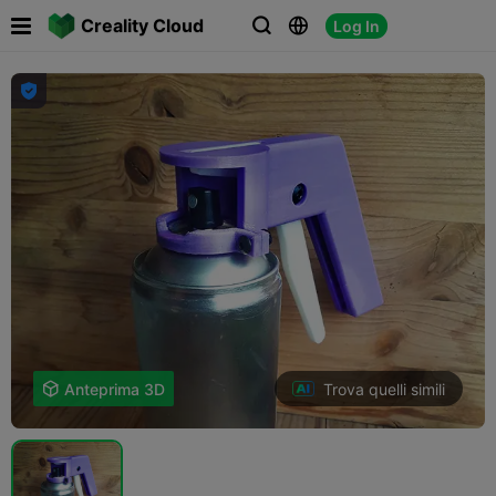

Creality Cloud
Log In




Trova quelli simili

Anteprima 3D