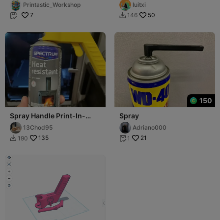
Ergonomic Spray Paint
spray
Printastic_Workshop
luitxi
Can Handle (4 Parts)
7
50
146


150
Spray Handle Print-In-
Spray
Place
13Chod95
Adriano000
135
21
190
1

