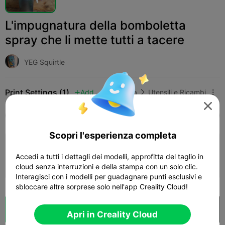
L'impugnatura della bomboletta
spray che li mette tutti a tacere
YEG Squirtle
Print Settings (1)
Add
Casa
Utensili e Ricambi




Tutti
K2 Plus
K2 Pro
K2
K2 SE
SPARKX
Scopri l'esperienza completa
3.5

0.2mm layer, 4 walls, 15% infill
Accedi a tutti i dettagli dei modelli, approfitta del taglio in
02h 40m
1 plates
68.21g



cloud senza interruzioni e della stampa con un solo clic.
Interagisci con i modelli per guadagnare punti esclusivi e
sbloccare altre sorprese solo nell'app Creality Cloud!
Cloud Slice
Apri in Creality Cloud

Apri in Creality Cloud