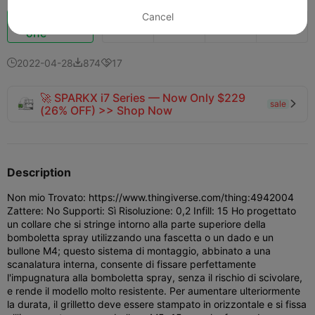
Cancel
Potenziazi
716
691
2



one
2022-04-28
874
17



🚀 SPARKX i7 Series — Now Only $229
sale

(26% OFF) >> Shop Now
Description
Non mio Trovato: https://www.thingiverse.com/thing:4942004
Zattere: No Supporti: Sì Risoluzione: 0,2 Infill: 15 Ho progettato
un collare che si stringe intorno alla parte superiore della
bomboletta spray utilizzando una fascetta o un dado e un
bullone M4; questo sistema di montaggio, abbinato a una
scanalatura interna, consente di fissare perfettamente
l'impugnatura alla bomboletta spray, senza il rischio di scivolare,
e rende il modello molto resistente. Per aumentare ulteriormente
la durata, il grilletto deve essere stampato in orizzontale e si fissa