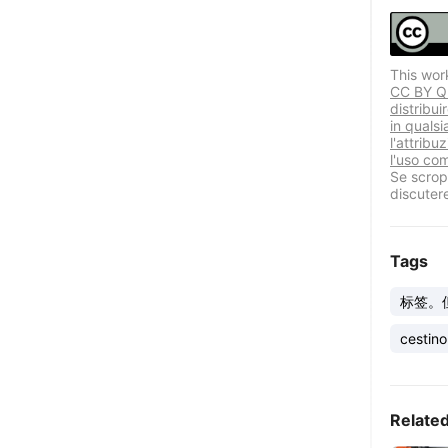
This wor
CC BY Que
distribui
in quals
l'attribu
l'uso co
Se scropr
discuter
Tags
标签。
入是： [T
cestino
Relate