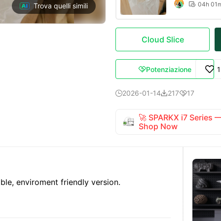
04h 01

Trova quelli simili
Cloud Slice
Potenziazione

2026-01-14
217
17



🚀 SPARKX i7 Series
Shop Now
ble, enviroment friendly version.