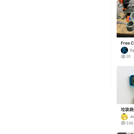
Free 
bag h
Sy

20
垃圾袋
Ji

336