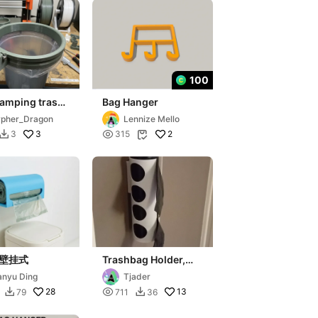
100
Camping trash
Bag Hanger
anger v2
pher_Dragon
Lennize Mello
3

2
3
315


壁挂式
Trashbag Holder,
Screw Mounted
anyu Ding
Tjader
28

13
79
711
36

