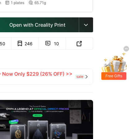
m
1 plates
65.71g


Open with Creality Print

150
246
10


 — Now Only $229 (26% OFF) >>
Free Gifts
sale
