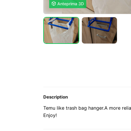

Anteprima 3D
Description
Temu like trash bag hanger.
A more relia
Enjoy!