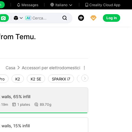
h
Creality Cloud App
Messages

Italiano






Log In



from Temu.
Casa
Accessori per elettrodomestici


Pro
K2
K2 SE
SPARKX i7
Creality Hi
Ender-3 V4
walls, 65% infill
 19m
1 plates
89.70g


walls, 15% infill