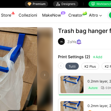

Premium

Designers
Workbenc


AI
Store
Collezioni
MakeNow
Creator
Altro

Trash bag hanger 
ZolYe
Print Settings (2)
Add

Tutti
K2 Plus
K2 
0.2mm layer, 2 
Autore
03h

0.2mm layer, 2 