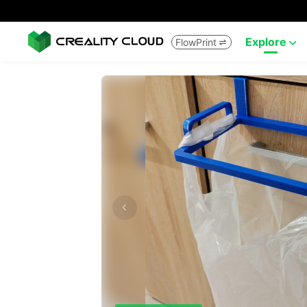
Explore
FlowPrint

