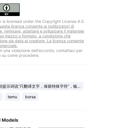
k is licensed under the Copyright License 4.0.
sta licenza consente ai riutilizzatori di
re, remixare, adattare e sviluppare il materiale
iasi mezzo o formato, a condizione che
zione sia data al creatore. La licenza consente
mmerciale.
i una violazione dell'accordo, contattaci per
e su come procedere.
但提示词说“只翻译文字，保留特殊字符”，输
AG] trash
temu
borsa
d Models