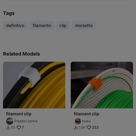
Tags
definitivo
filamento
clip
morsetto
Related Models
filament clip
filament clip
PlasticLooma
huba
7
253
50
1.6K

