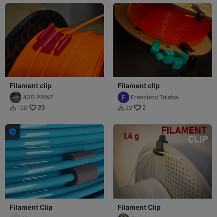
Filament clip
Filament clip
43D PRINT
Francisco Tolaba
23
2
120
22



Filament Clip
Filament Clip