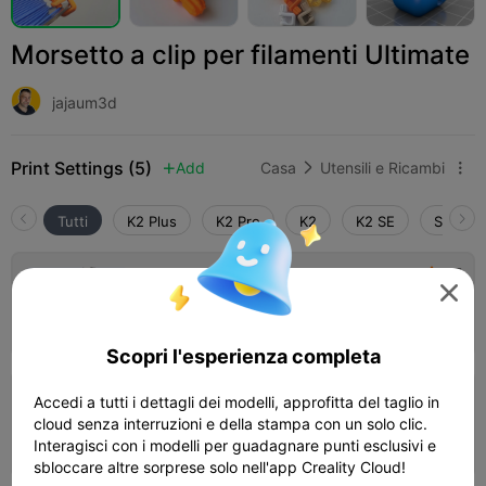
Morsetto a clip per filamenti Ultimate
jajaum3d
Print Settings (5)
Add
Casa
Utensili e Ricambi



Tutti
K2 Plus
K2 Pro
K2
K2 SE
SPARKX
2.7

Strato da 0,2 mm, 2 pareti, 15% di

riempimento
16m 09s
1 plates
2.50g



Scopri l'esperienza completa
Accedi a tutti i dettagli dei modelli, approfitta del taglio in
600% più grande! Strato da 0,2 mm, 5
cloud senza interruzioni e della stampa con un solo clic.
pareti, 12% di riempimento
04h 52m
2 plates
222.43g



Interagisci con i modelli per guadagnare punti esclusivi e
sbloccare altre sorprese solo nell'app Creality Cloud!