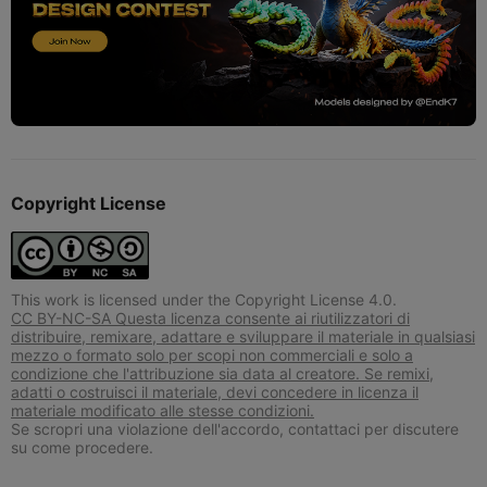
Copyright License
This work is licensed under the Copyright License 4.0.
CC BY-NC-SA Questa licenza consente ai riutilizzatori di
distribuire, remixare, adattare e sviluppare il materiale in qualsiasi
mezzo o formato solo per scopi non commerciali e solo a
condizione che l'attribuzione sia data al creatore. Se remixi,
adatti o costruisci il materiale, devi concedere in licenza il
materiale modificato alle stesse condizioni.
Se scropri una violazione dell'accordo, contattaci per discutere
su come procedere.