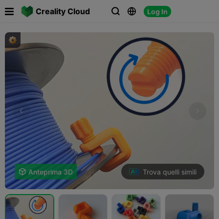

Creality Cloud
Log In



Trova quelli simili

Anteprima 3D