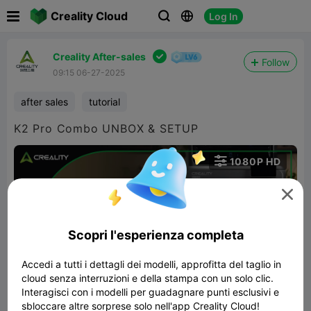

Creality Cloud
Log In




Creality After-sales
Follow
09:15 06-27-2025
after sales
tutorial
K2 Pro Combo UNBOX & SETUP

1080P HD


Scopri l'esperienza completa
Accedi a tutti i dettagli dei modelli, approfitta del taglio in
cloud senza interruzioni e della stampa con un solo clic.
04:29
Interagisci con i modelli per guadagnare punti esclusivi e
sbloccare altre sorprese solo nell'app Creality Cloud!