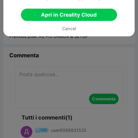


Segnala
7
1

Apri in Creality Cloud
《K2 Pro 》
Portfolios
Cancel
Previous post:
K2 Pro UNBOX & SETUP
Commenta
Commenta
Tutti i commenti(1)
user6066931525