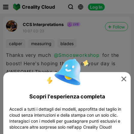

Creality Cloud
Log In



CCS Interpretations
Follow
10:07 03-23
caliper
measuring
blades
Thanks very much
@Smoosworkshop
for the
boost! Here's hoping the rest of your day is
AWESOME! Thanks again.

Scopri l'esperienza completa
Accedi a tutti i dettagli dei modelli, approfitta del taglio in
cloud senza interruzioni e della stampa con un solo clic.
Interagisci con i modelli per guadagnare punti esclusivi e
sbloccare altre sorprese solo nell'app Creality Cloud!