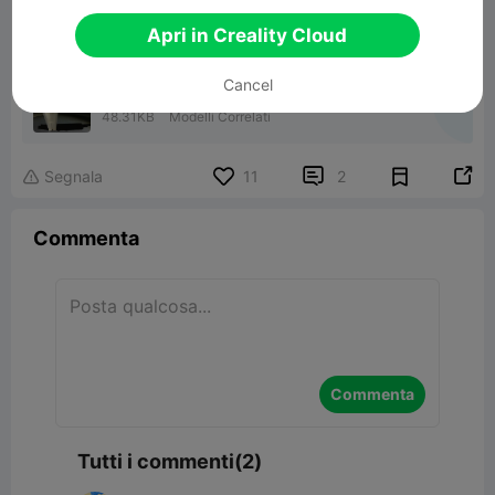
Apri in Creality Cloud
Cancel
Caliper Blade Extensions
48.31KB
Modelli Correlati


Segnala
11
2

Commenta
Commenta
Tutti i commenti(2)