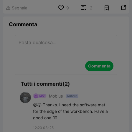


Segnala
9
2

Commenta
Commenta
Tutti i commenti(2)
Mobius
Autore
😁🤣 Thanks. I need the software mat 
for the edge of the workbench. Have a 
good one 👍🏻
12:20 03-25