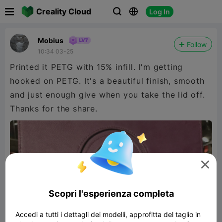

Creality Cloud
Log In



Mobius
Follow
10:34 03-25
Printed it PETG with 15% infill. I'm getting
hooked on PETG. It's a beautiful finish, smooth
and just enough give when you take the lid off.
Thanks for the share.

Scopri l'esperienza completa
Accedi a tutti i dettagli dei modelli, approfitta del taglio in