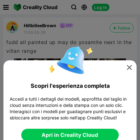

Creality Cloud
Log In



HillbilleeBrown
Follow
11:53 03-29
fudd all painted up may do yosamite next in the
villan range

Scopri l'esperienza completa
Accedi a tutti i dettagli dei modelli, approfitta del taglio in
cloud senza interruzioni e della stampa con un solo clic.
Interagisci con i modelli per guadagnare punti esclusivi e
sbloccare altre sorprese solo nell'app Creality Cloud!
Elmer Fudd
Apri in Creality Cloud