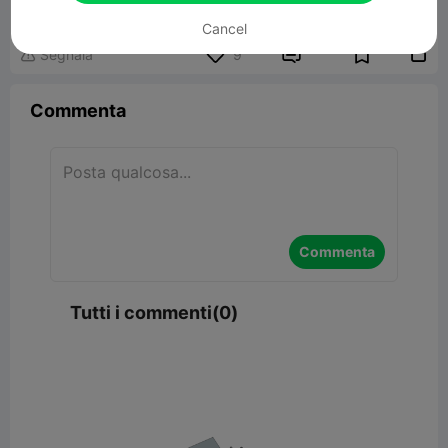
23.84MB
Modelli Correlati
Cancel


Segnala
9

Commenta
Commenta
Tutti i commenti(0)