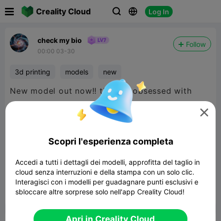

Creality Cloud
Log In



check my bio
Follow
00:00 03-30
3d printing
models
new
New model out now!! the 'I'm obsessed with
dog's sign' is a sign that i wanted to make

because I was getting asked if I am obsessed
with dog my response is no, I just love them
Scopri l'esperienza completa
I'm obsessed with dog's? sign
Accedi a tutti i dettagli dei modelli, approfitta del taglio in
1.81MB
Modelli Correlati
cloud senza interruzioni e della stampa con un solo clic.
Interagisci con i modelli per guadagnare punti esclusivi e
sbloccare altre sorprese solo nell'app Creality Cloud!


Segnala
6
1

Apri in Creality Cloud