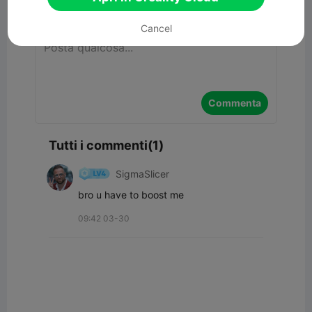
Commenta
Cancel
Commenta
Tutti i commenti(1)
SigmaSlicer
bro u have to boost me
09:42 03-30