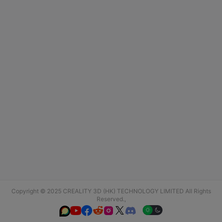
Copyright © 2025 CREALITY 3D (HK) TECHNOLOGY LIMITED All Rights
Reserved.,





