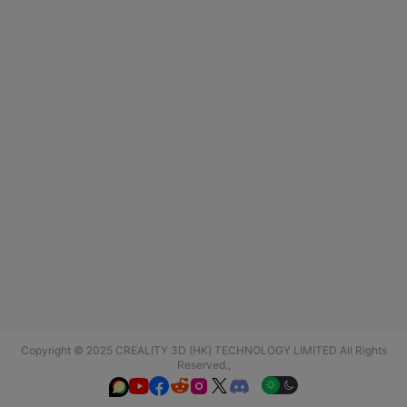
Copyright © 2025 CREALITY 3D (HK) TECHNOLOGY LIMITED All Rights
Reserved.,





