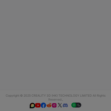
Copyright © 2025 CREALITY 3D (HK) TECHNOLOGY LIMITED All Rights
Reserved.,





