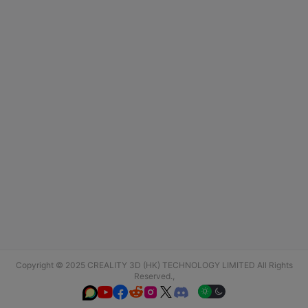
Copyright © 2025 CREALITY 3D (HK) TECHNOLOGY LIMITED All Rights
Reserved.,





