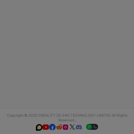
Copyright © 2025 CREALITY 3D (HK) TECHNOLOGY LIMITED All Rights
Reserved.,





