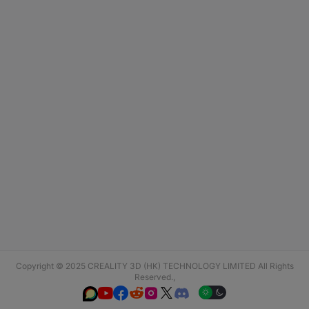
Copyright © 2025 CREALITY 3D (HK) TECHNOLOGY LIMITED All Rights
Reserved.,





