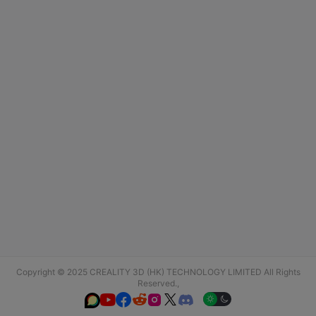
Copyright © 2025 CREALITY 3D (HK) TECHNOLOGY LIMITED All Rights
Reserved.,





