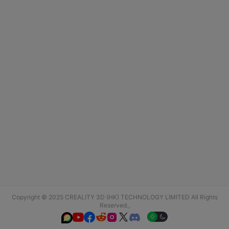
Copyright © 2025 CREALITY 3D (HK) TECHNOLOGY LIMITED All Rights
Reserved.,





