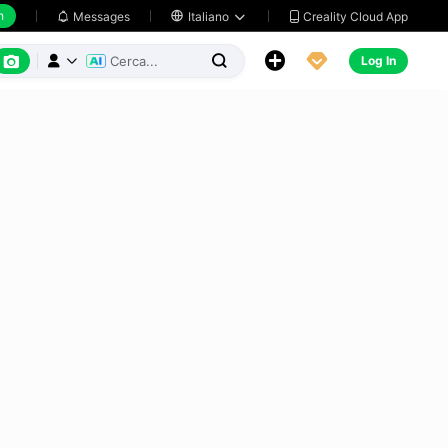
h
Creality Cloud App
Messages

Italiano






Log In


