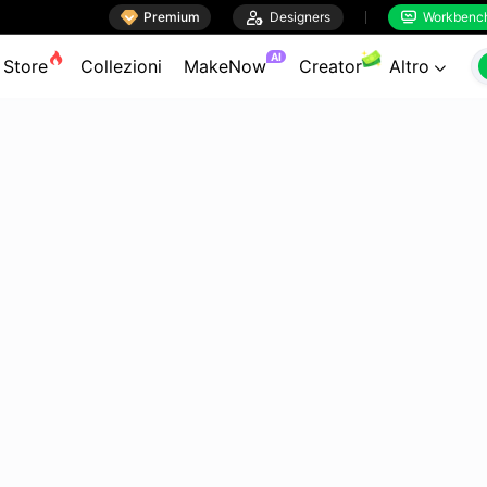

Premium

Designers
Workbenc


AI
Store
Collezioni
MakeNow
Creator
Altro
