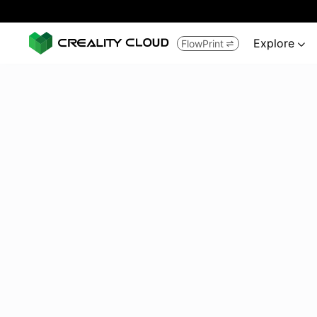
Explore
FlowPrint

