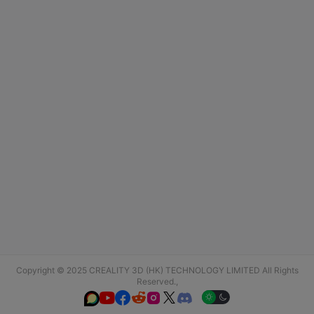
Copyright © 2025 CREALITY 3D (HK) TECHNOLOGY LIMITED All Rights
Reserved.,





