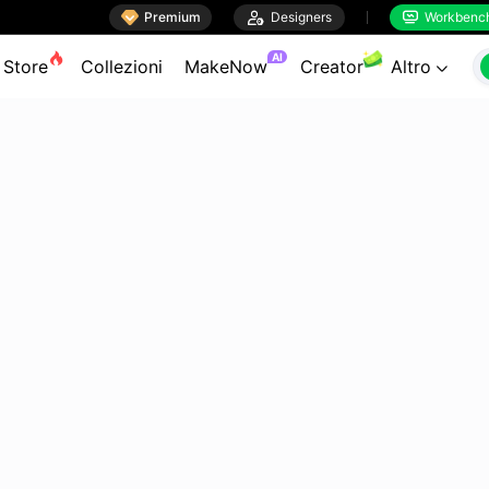

Premium

Designers
Workbenc


AI
Store
Collezioni
MakeNow
Creator
Altro
