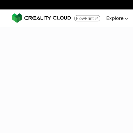
Explore
FlowPrint

