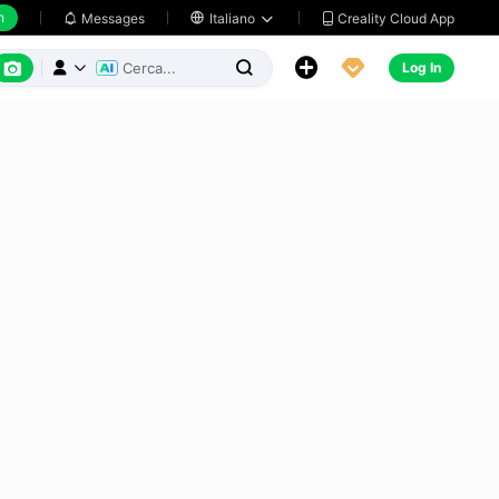
h
Creality Cloud App
Messages

Italiano






Log In


