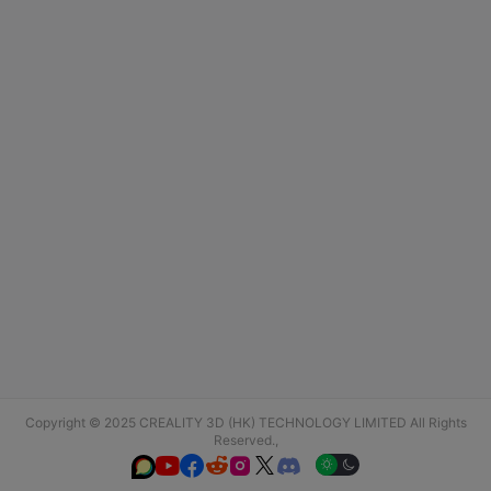
Copyright © 2025 CREALITY 3D (HK) TECHNOLOGY LIMITED All Rights
Reserved.,





