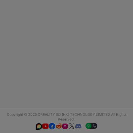
Copyright © 2025 CREALITY 3D (HK) TECHNOLOGY LIMITED All Rights
Reserved.,





