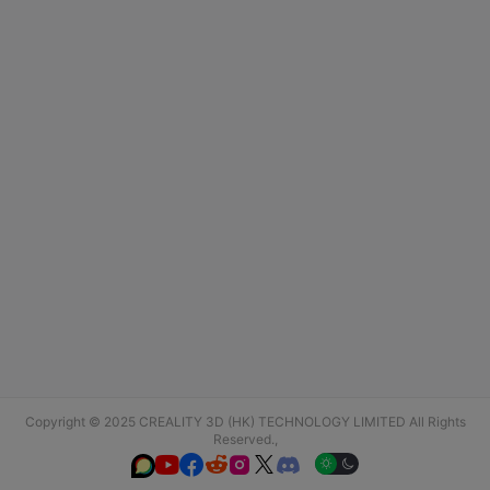
Copyright © 2025 CREALITY 3D (HK) TECHNOLOGY LIMITED All Rights
Reserved.,





