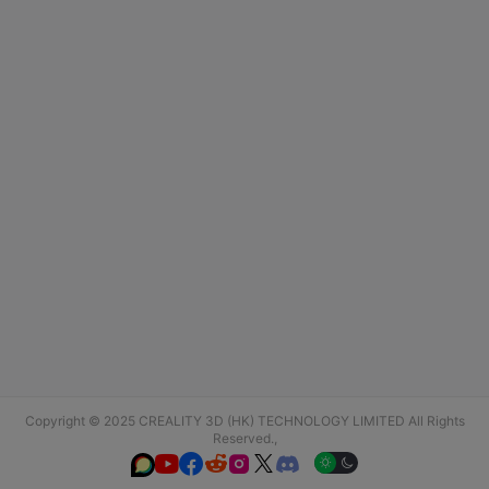
Copyright © 2025 CREALITY 3D (HK) TECHNOLOGY LIMITED All Rights
Reserved.,





