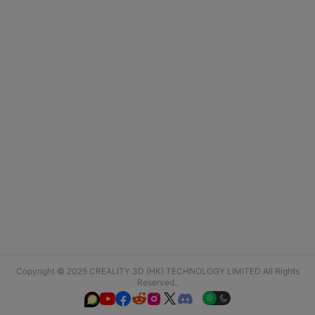
Copyright © 2025 CREALITY 3D (HK) TECHNOLOGY LIMITED All Rights
Reserved.,





