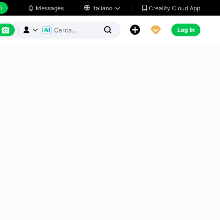
h
Creality Cloud App
Messages

Italiano






Log In


