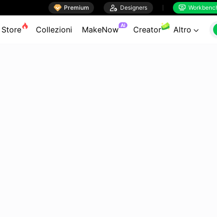

Premium

Designers
Workbenc


AI
Store
Collezioni
MakeNow
Creator
Altro
