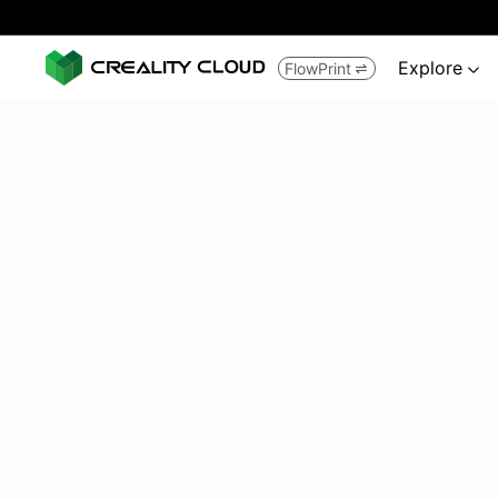
Explore
FlowPrint

