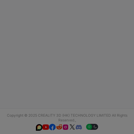
Copyright © 2025 CREALITY 3D (HK) TECHNOLOGY LIMITED All Rights
Reserved.,





