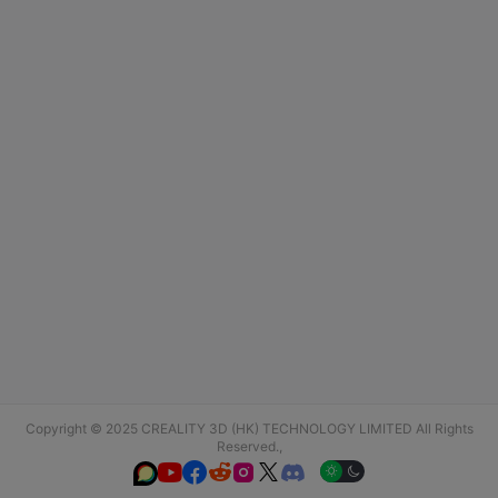
Copyright © 2025 CREALITY 3D (HK) TECHNOLOGY LIMITED All Rights
Reserved.,





