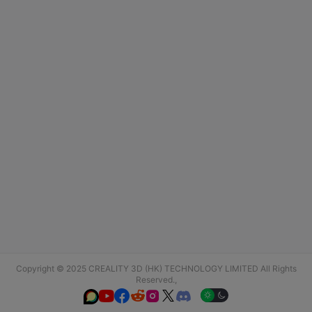
Copyright © 2025 CREALITY 3D (HK) TECHNOLOGY LIMITED All Rights
Reserved.,





