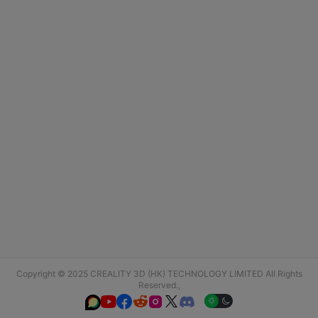
Copyright © 2025 CREALITY 3D (HK) TECHNOLOGY LIMITED All Rights
Reserved.,





