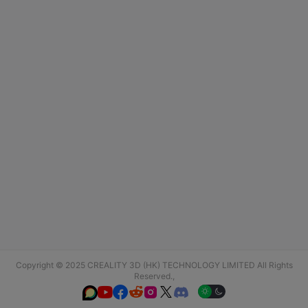
Copyright © 2025 CREALITY 3D (HK) TECHNOLOGY LIMITED All Rights
Reserved.,





