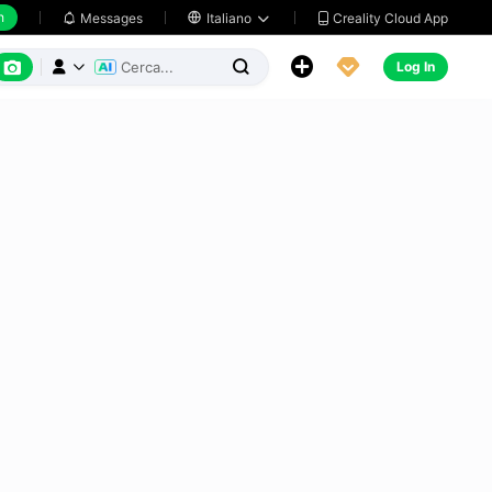
h
Creality Cloud App
Messages

Italiano






Log In


