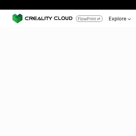
Explore
FlowPrint

