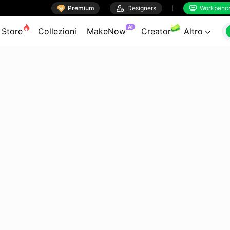

Premium

Designers
Workbenc


AI
Store
Collezioni
MakeNow
Creator
Altro
