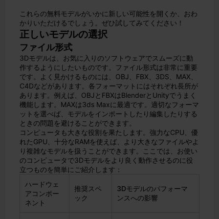
これらの無料モデルがいかに新しい可能性を開くか、おわ
かりいただけるでしょう。ぜひ試してみてください！
正しいモデルの選択
ファイル形式
3Dモデルは、お気に入りのソフトウェアでスムーズに動
作するようにしたいものです。ファイル形式は非常に重要
です。よく見かけるものには、OBJ、FBX、3DS、MAX、
C4Dなどがあります。各フォーマットにはそれぞれ長所が
あります。例えば、OBJとFBXはBlenderとUnityでうまく
機能します。MAXは3ds Maxに最適です。適切なフォーマ
ットを選べば、モデルをインポートしたり編集したりする
ときの問題を避けることができます。
コンピュータも大きな役割を果たします。強力なCPU、優
れたGPU、十分なRAMを使えば、より大きなファイルやよ
り複雑なモデルを扱うことができます。ここでは、お使い
のコンピュータで3Dモデルをより良く動作させるのに役
立つものを簡単にご紹介します：
ハードウェ
推奨スペ
3Dモデルのパフォーマ
アコンポー
ック
ンスへの影響
ネント