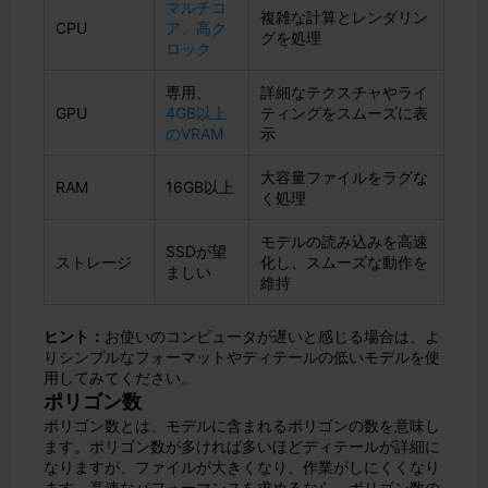
マルチコ
複雑な計算とレンダリン
CPU
ア、高ク
グを処理
ロック
専用、
詳細なテクスチャやライ
GPU
4GB以上
ティングをスムーズに表
のVRAM
示
大容量ファイルをラグな
RAM
16GB以上
く処理
モデルの読み込みを高速
SSDが望
ストレージ
化し、スムーズな動作を
ましい
維持
ヒント：
お使いのコンピュータが遅いと感じる場合は、よ
りシンプルなフォーマットやディテールの低いモデルを使
用してみてください。
ポリゴン数
ポリゴン数とは、モデルに含まれるポリゴンの数を意味し
ます。ポリゴン数が多ければ多いほどディテールが詳細に
なりますが、ファイルが大きくなり、作業がしにくくなり
ます。高速なパフォーマンスを求めるなら、ポリゴン数の