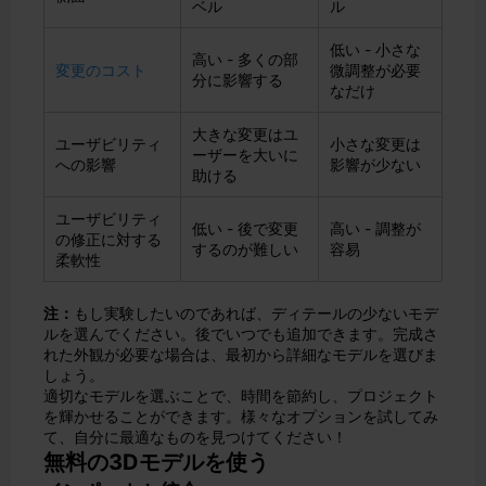
ベル
ル
低い - 小さな
高い - 多くの部
変更のコスト
微調整が必要
分に影響する
なだけ
大きな変更はユ
ユーザビリティ
小さな変更は
ーザーを大いに
への影響
影響が少ない
助ける
ユーザビリティ
低い - 後で変更
高い - 調整が
の修正に対する
するのが難しい
容易
柔軟性
注：
もし実験したいのであれば、ディテールの少ないモデ
ルを選んでください。後でいつでも追加できます。完成さ
れた外観が必要な場合は、最初から詳細なモデルを選びま
しょう。
適切なモデルを選ぶことで、時間を節約し、プロジェクト
を輝かせることができます。様々なオプションを試してみ
て、自分に最適なものを見つけてください！
無料の3Dモデルを使う