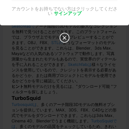
アカウントをお持ちでない方はクリックしてくださ
い
サインアップ
スケッチファブ
Sketchfabで
アーチ階段の3Dモデルの膨大なコレクション
を無料で見つけることができます。このプラットフォーム
では、ブラウザ上でモデルを3Dプレビューすることがで

きます。OBJ、FBX、
STLの
ようなフォーマットのモデル
を見ることができます。これらは、Blender、3ds Max、
Mayaなどの人気のあるソフトウェアで動作します。写真
測量から生まれたモデルもあるので、実世界のディテール
を手に入れることができます。
Sketchfabは
様々なライセ
ンスを使用しているので、クレジットを表示する必要があ
るかどうか、または商用プロジェクトにモデルを使用でき
るかどうかを常に確認してください。
ヒント
無料モデルだけを見るには、"ダウンロード可能 "フ
ィルターを探しましょう。
TurboSquid
Turbosquidは
、多くのアーチ階段3Dモデルの無料オプシ
ョンを提供しています。MAX、3DS、FBX、C4Dなどの形
式でモデルをダウンロードできます。これらは3ds Max、
Cinema 4D、Blenderでうまく機能します。
TurboSquidで
は
、多くのモデルの品質をチェックしているため、きれい