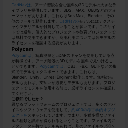
CadNavは
、アーチ階段を含む無料の3Dモデルの大きなラ
イブラリを提供しています。3DS、MAX、OBJなどのフォ
ーマットがあります。これらは3ds Max、Blender、その
他のツールで動作します。
CadNavの
モデルにはテクスチ
ャやマテリアルが付属していることが多いです。このサイ
トでは通常、個人的なプロジェクトや教育プロジェクトで
は無料で使用できますが、商用利用については各モデルの
ライセンスを確認する必要があります。
Polycam
Polycamは
、写真測量とLiDARスキャンを使用している点
が特徴です。アーチ階段の3Dモデルを無料で見つけるこ
とができます。
Polycamでは
、OBJ、FBX、GLTFなどの形
式でモデルをエクスポートできます。これらは、
Blender、Unity、Unreal Engineで動作します。無料のモ
デルもあれば、支払いが必要なモデルもあります。プロジ
ェクトでモデルを使用する前に、必ずライセンスを確認し
てください。
ご存知でしたか？
異なるプラットフォームのプロジェクトでは、多くのデバ
イスやソフトウェアを使用して、
約400の考古学的オブジ
ェクトを
スキャンしています。つまり、多種多様なファイ
ルの種類と詳細が得られるということです。ファイル内に
メタデータを持つモデルもあれば、別のファイルやJSON-