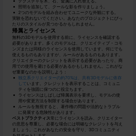
テクスチャを木、石、金属に入れ替える。
照明を追加して、クールな影を作りましょう。
2つのモデルを組み合わせてユニークな外観にする。
実験を恐れないでください。あなたのプロジェクトにぴっ
たりのスタイルが見つかるかもしれません。
帰属とライセンス
無料の3Dモデルを使用する前に、ライセンスを確認する
必要があります。多くのモデルは、クリエイティブ・コモ
ンズまたは同様のライセンスを使用しています。何にでも
使えるものもありますが、ルールがあるものもあります。
クリエイターのクレジットを表示する必要があったり、商
用での使用を避ける必要があるかもしれません。
これがな
ぜ重要なのかを説明しよう：
独立系クリエイターの約70%は、共有3Dモデルに依存
して
います。クレジットを表示することは、コミュニ
ティを強固に保つのに役立ちます。
ライセンスはしばしば帰属表示を要求し、モデルの使
用や変更方法を制限する場合があります。
ルールを無視すると、著作権の問題や法的なトラブル
に発展する危険性があります。
ベストプラクティス
常にライセンスを読み、クリエイター
の意思を尊重し、必要な場合には明確なクレジットを与え
ましょう。これがあなたの安全を守り、3Dコミュニティ
をサポートします。