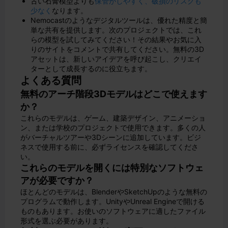
古い石膏模型よりも
保管がしやすく、破損のリスクも
少なく
なります。
Nemocastのようなデジタルツールは、優れた精度と簡
単な共有を提供します。次のプロジェクトでは、これ
らの模型を試してみてください！その結果やお気に入
りのサイトをコメントで共有してください。無料の3D
アセットは、新しいアイデアを呼び起こし、クリエイ
ターとして成長するのに役立ちます。
よくある質問
無料のアーチ階段3Dモデルはどこで使えます
か？
これらのモデルは、ゲーム、建築デザイン、アニメーショ
ン、または学校のプロジェクトで使用できます。多くの人
がバーチャルツアーや3Dシーンに追加しています。ビジ
ネスで使用する前に、必ずライセンスを確認してくださ
い。
これらのモデルを開くには特別なソフトウェ
アが必要ですか？
ほとんどのモデルは、BlenderやSketchUpのような無料の
プログラムで動作します。UnityやUnreal Engineで開ける
ものもあります。お使いのソフトウェアに適したファイル
形式を選ぶ必要があります。