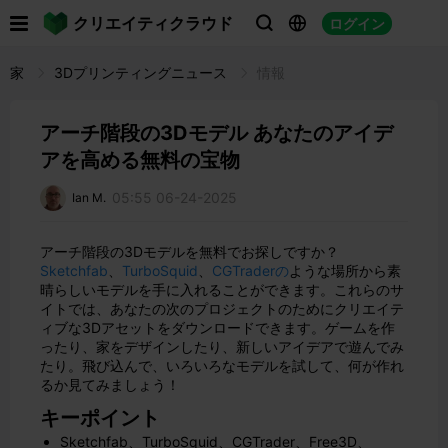

クリエイティクラウド
ログイン



家
3Dプリンティングニュース
情報
アーチ階段の3Dモデル あなたのアイデ
アを高める無料の宝物
05:55 06-24-2025
Ian M.
アーチ階段の3Dモデルを無料でお探しですか？
Sketchfab
、
TurboSquid
、
CGTraderの
ような場所から素
晴らしいモデルを手に入れることができます。これらのサ
イトでは、あなたの次のプロジェクトのためにクリエイテ
ィブな3Dアセットをダウンロードできます。ゲームを作
ったり、家をデザインしたり、新しいアイデアで遊んでみ
たり。飛び込んで、いろいろなモデルを試して、何が作れ
るか見てみましょう！
キーポイント
Sketchfab、TurboSquid、CGTrader、Free3D、