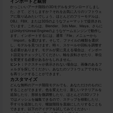
インポートと統合
かっこいいアーチ階段の3Dモデルをダウンロードしまし
た。さて、どうしますか？それをお気に入りのソフトウェ
アに取り込みたいでしょう。ほとんどのフリーモデルは、
OBJ、FBX、または3DSのようなフォーマットで提供され
ています。これらは、Blender、3ds Max、Maya、さらに
はUnityやUnreal Engineのようなゲームエンジンで動作し
ます。
インポートするには、通常「File」メニューから
「Import」を選びます。そして、ファイルの種類を選択
し、モデルを見つけます。時々、スケールや回転を調整す
る必要があります。モデルが変に見える場合は、インポー
ト設定をチェックしてください。軸を反転させたり、単位
を変更する必要があるかもしれません。
ヒント：
テクスチャが表示されない場合は、画像のあるフ
ォルダを探してください。あなたのソフトウェアでそれら
を再リンクすることができます。
カスタマイズ
どんな無料のアーチ階段モデルでも、あなただけのものに
することができます。色を変えたり、新しいマテリアルを
追加したり、形状を微調整したり。ほとんどの3Dソフト
ではメッシュを編集できるので、ステップを移動したり、
手すりを追加したり、螺旋階段を直線にしたりすることも
できます。
以下のアイデアを試してみてください：