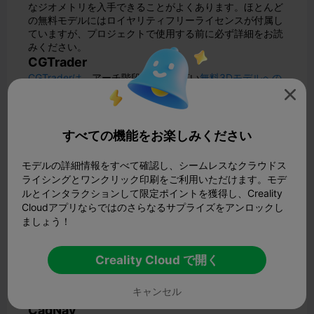
なジオメトリを入手できることがよくあります。ほとんど
の無料モデルにはロイヤリティフリーライセンスが付属し
ていますが、プロジェクトで使用する前に必ず詳細をお読
みください。
CGTrader
CGTraderは
、アーチ階段を含む幅広い
無料3Dモデルへの
アクセスを提供します。OBJ、FBX、BLENDなどのファイ

ルを見つけることができます。これらのモデルは、
Blender、3ds Max、Mayaなどのソフトウェアに適合しま
す。
CGTraderには
フォトグラメトリーで作られたモデル
すべての機能をお楽しみください
もあり、リアルなテクスチャや形状を得ることができま
す。各モデルにはライセンスが記載されているので、クレ
モデルの詳細情報をすべて確認し、シームレスなクラウドス
ジットを表示する必要があるかどうか、またはビジネスで
ライシングとワンクリック印刷をご利用いただけます。モデ
使用できるかどうかを知ることができます。
ルとインタラクションして限定ポイントを獲得し、Creality
Free3D
Cloudアプリならではのさらなるサプライズをアンロックし
Free3Dは
、アーチ階段の3Dモデルを3DS、OBJ、MAXな
ましょう！
どのフォーマットで無料で入手できるシンプルなサイトで
す。これらのモデルは、Blender、3ds Max、その他の3D
プログラムで使用できます。
Free3Dでは
、ファイルの種
Creality Cloud で開く
類で簡単に検索できます。ほとんどのモデルは個人利用は
無料ですが、商用利用には帰属表示が必要なものや制限が
キャンセル
あるものもあります。
CadNav