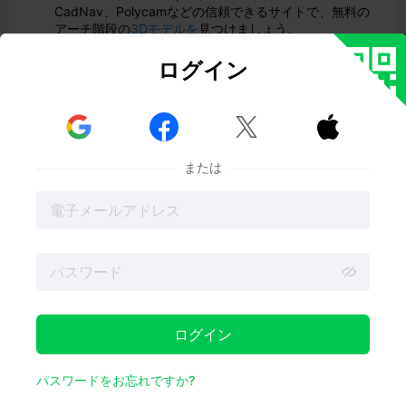
CadNav、Polycamなどの信頼できるサイトで、無料の
アーチ階段の
3Dモデルを
見つけましょう。
スムーズに使用するために、あなたのソフトウェアと
コンピュータのパワーに合った適切なファイル形式と
ログイン
ポリ数を選びましょう。
無料のモデルを使用して、時間を節約し、新しいアイ
デアを試し、印象的なデザインやプロジェクトを素早



く作成しましょう。
クリエイターを尊重し、法的な問題を避けるために、
常にライセンスを確認し、必要に応じてクレジットを
または
表示しましょう。
独自のスタイルやプロジェクトのニーズに合わせて、
色、素材、形状を変更してモデルをカスタマイズして
ください。
アーチ階段の3Dモデル 無料素材
ログイン
パスワードをお忘れですか?