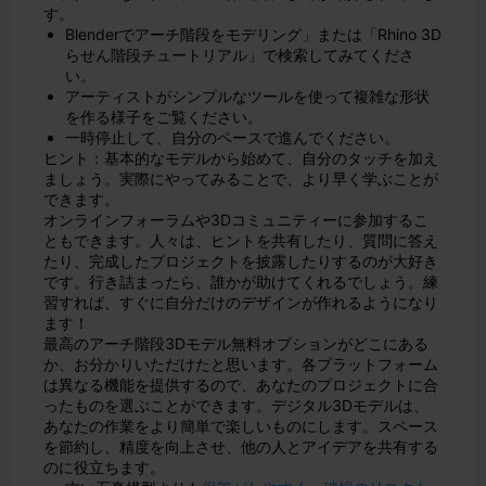
す。
Blenderでアーチ階段をモデリング」または「Rhino 3D
らせん階段チュートリアル」で検索してみてくださ
い。
アーティストがシンプルなツールを使って複雑な形状
を作る様子をご覧ください。
一時停止して、自分のペースで進んでください。
ヒント：基本的なモデルから始めて、自分のタッチを加え
ましょう。実際にやってみることで、より早く学ぶことが
できます。
オンラインフォーラムや3Dコミュニティーに参加するこ
ともできます。人々は、ヒントを共有したり、質問に答え
たり、完成したプロジェクトを披露したりするのが大好き
です。行き詰まったら、誰かが助けてくれるでしょう。練
習すれば、すぐに自分だけのデザインが作れるようになり
ます！
最高のアーチ階段3Dモデル無料オプションがどこにある
か、お分かりいただけたと思います。各プラットフォーム
は異なる機能を提供するので、あなたのプロジェクトに合
ったものを選ぶことができます。デジタル3Dモデルは、
あなたの作業をより簡単で楽しいものにします。スペース
を節約し、精度を向上させ、他の人とアイデアを共有する
のに役立ちます。