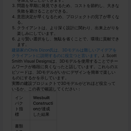
問題を早期に発見できるため、コストを節約し、大きな
失敗を避けることができる。
意思決定が早くなるため、プロジェクトの完了が早くな
る。
クライアントは、より深く設計に関わり、出来上がりを
楽しみにしています。
より賢い選択をし、無駄を省くことで、環境に貢献でき
ます。
建築家のChris Dizon氏は、3Dモデルは難しいアイデアを
クライアントに説明するのに役立つと言います
。J. Scott
Smith Visual Designsは、3Dモデルを使用することでチー
ムワークが格段に良くなったと話しています。これらのエ
ピソードは、3Dモデルがいかにデザインを簡単で楽しい
ものにするかを示しています。
実際の建設プロジェクトで3Dモデルがどれほど役立って
いるか、この表で確認してください：
イン
Wesbuilt
パク
Constructi
ト指
onが達成
標
した結果
書類