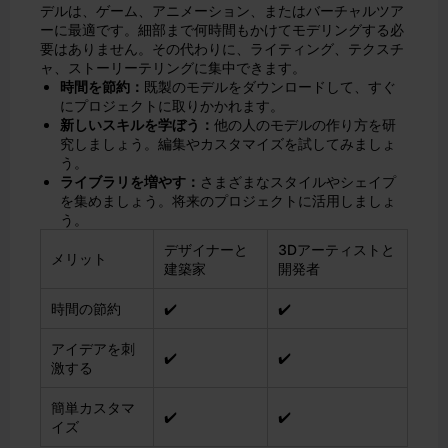
デルは、ゲーム、アニメーション、またはバーチャルツア
ーに最適です。細部まで何時間もかけてモデリングする必
要はありません。その代わりに、ライティング、テクスチ
ャ、ストーリーテリングに集中できます。
時間を節約：
既製のモデルをダウンロードして、すぐ
にプロジェクトに取りかかれます。
新しいスキルを学ぼう：
他の人のモデルの作り方を研
究しましょう。編集やカスタマイズを試してみましょ
う。
ライブラリを増やす：
さまざまなスタイルやシェイプ
を集めましょう。将来のプロジェクトに活用しましょ
う。
デザイナーと
3Dアーティストと
メリット
建築家
開発者
時間の節約
✔️
✔️
アイデアを刺
✔️
✔️
激する
簡単カスタマ
✔️
✔️
イズ