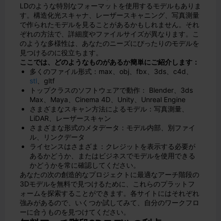
LDのような特別なフォーマットを使用するモデルもありま
す。構造化光スキャナ、レーザースキャニング、写真測量
で作られたモデルを見ることがあるかもしれません。それ
ぞれの方法で、詳細度やファイルサイズが異なります。こ
のような多様性は、あなたのニーズにぴったりのモデルを
見つけるのに役立ちます。
ここでは、どのようなものがあるか簡単にご紹介します：
多くのファイル形式：max、obj、fbx、3ds、c4d、
stl
、gltf
トップクラスのソフトウェアで動作： Blender、3ds
Max、Maya、Cinema 4D、Unity、Unreal Engine
さまざまなスキャン方法によるモデル：写真測量、
LiDAR、レーザースキャン
さまざまな形式のメタデータ：モデル内部、別ファイ
ル、リンクデータ
ライセンスはさまざま：クレジットを表示する必要が
あるかどうか、またはビジネスでモデルを使用できる
かどうかを常に確認してください。
あなたの次の創造的なプロジェクトに最適なアーチ階段の
3Dモデルを無料で見つけるために、これらのプラットフ
ォームを探索することができます。各サイトにはそれぞれ
強みがあるので、いくつか試してみて、自分のワークフロ
ーに合うものを見つけてください。