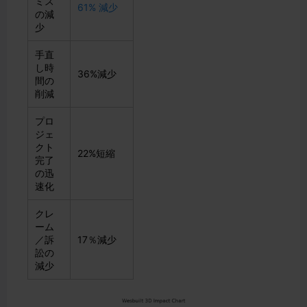
ミス
61% 減少
の減
少
手直
し時
36%減少
間の
削減
プロ
ジェ
クト
22%短縮
完了
の迅
速化
クレ
ーム
／訴
17％減少
訟の
減少