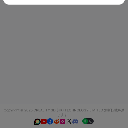
Copyright © 2025 CREALITY 3D (HK) TECHNOLOGY LIMITED 無断転載を禁
じます。





