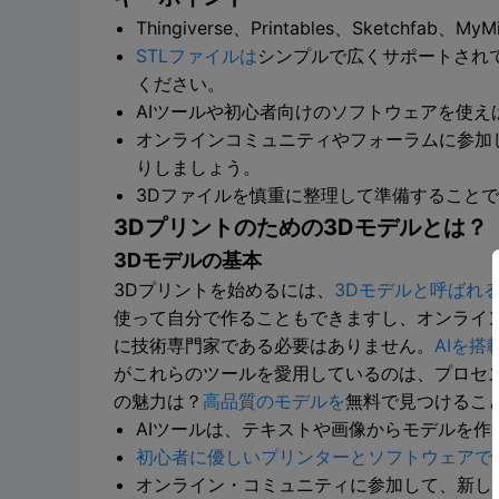
Thingiverse、Printables、Ske
STLファイルは
シンプルで広くサポートされ
ください。
AIツールや初心者向けのソフトウェアを使
オンラインコミュニティやフォーラムに参加
りしましょう。
3Dファイルを慎重に整理して準備すること
3Dプリントのための3Dモデルとは？
3Dモデルの基本
3Dプリントを始めるには、
3Dモデルと呼ばれ
使って自分で作ることもできますし、オンライン
に技術専門家である必要はありません。
AIを搭
がこれらのツールを愛用しているのは、プロセ
の魅力は？
高品質のモデルを
無料で見つけるこ
AIツールは、テキストや画像からモデルを作
初心者に優しいプリンターとソフトウェアで
オンライン・コミュニティに参加して、新し