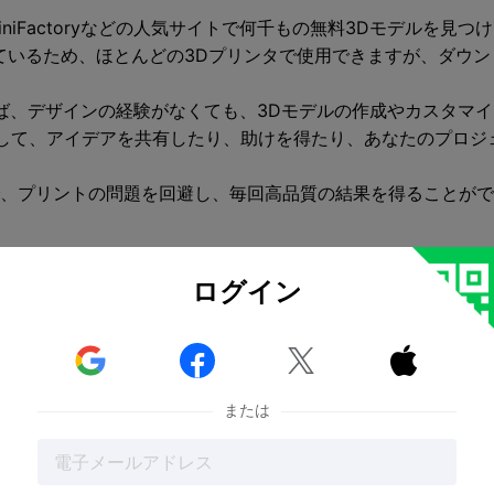
tchfab、MyMiniFactoryなどの人気サイトで何千もの無料3D
ているため、ほとんどの3Dプリンタで使用できますが、ダウ
えば、デザインの経験がなくても、3Dモデルの作成やカスタマ
して、アイデアを共有したり、助けを得たり、あなたのプロジ
で、プリントの問題を回避し、毎回高品質の結果を得ることが
るデジタルデザインが
必要です。このモデルは、プリンターの設
ログイン
で既製のモデルを見つけることもできます。2025年には、
載したツールを
使えば、簡単なスケッチや言葉さえも高品質の



スが簡単で楽しいからだ。3Dモデルは、玩具、工具、医療機器
とができ、すぐにプリントを始めることができます。
または
成するのに役立ちます。
、セットアップも簡単です。
いデザインを共有したり見つけたりできます。