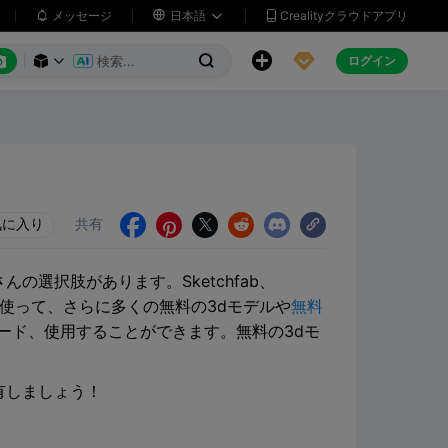
メッセージ

日本語
Crealityクラウドアプリ






ログイン



気に入り
共有





の選択肢があります。Sketchfab、
iを使って、さらに多くの無料の3dモデルや
無料
ード、使用することができます。無料の3dモ
有しましょう！