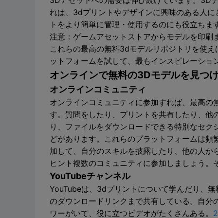
3Dアセットへの需要は伸び続けています。3D
れは、3dプリントやデザインに興味のある人
トをより簡単に管理・使用するのにも役立ちま
注意：ゲームアセットストアからモデルを印刷
これらの最高の無料3dモデルリポジトリを使
ットフォームを試して、最もインスピレーショ
オンラインで無料の3Dモデルを見つ
オンラインコミュニティ
オンラインコミュニティに参加すれば、最高の無
す。質問をしたり、プリントを共有したり、他
り、ファイルをダウンロードできる特別なセクションがあ
どがあります。これらのプラットフォームは頻
加して、自分のスキルを披露したり、他の人か
ヒント複数のコミュニティに参加しましょう。
YouTubeチャンネル
YouTubeは、3dプリントについて学んだり
のダウンロードリンクまで共有している。自分
ワーがいて、役に立つビデオがたくさんある。