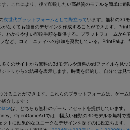
ます。これにより、後で印刷したい高品質のモデルを簡単に追
の
次世代プラットフォームとして際立って
います。無料の3dモデ
ルがなくても独自のデザインを作成することができます。Print
ド、わかりやすい印刷手順を提供する。プラットフォームから
ープなど、コミュニティへの参加を奨励している。PrintPal
度に多くのサイトから無料の3dモデルや無料のstlファイルを
ルリポジトリからの結果を表示します。時間を節約し、自分では
つけることができます。これらのプラットフォームは、ゲーム
か紹介します：
place
は、どちらも無料のゲーム アセットを提供しています。
dels、Kenney、OpenGameArtでは、幅広い種類の3Dモデルを無
ェクトに効果的なユニークなデザインを探すのに役立ちます。