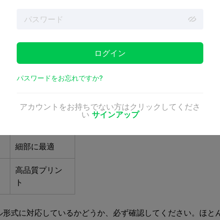
く必要があります。最も一般的な形式は
stl
です。
stl
ファイルは
。OBJ、AMF、3MF、PLYなどの他のフォーマットもあり
ァイルサイズを小さく保つことに重点を置いているものもあり
ログイン
品質に関する
パスワードをお忘れですか?
注意事項
アカウントをお持ちでない方はクリックしてくださ
ほとんどの作
い
サインアップ
業に最適
細部に最適
高品質プリン
ト
形式に対応しているかどうか、必ず確認してください。ほとん