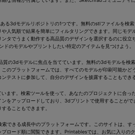
細な情報が付属しています。また、Sketchfabコミュニテ
も人気のある3dモデルリポジトリの1つです。無料のstlファイル
リや人気順で結果を簡単にフィルタリングできます。同じモデ
リンタでうまく動作する高品質のデザインを選択するのに役立
、トレンドのモデルやプリントしたい特定のアイテムを見つけよう。
られた高品質の3dモデルに焦点を当てています。無料の3dモデル
。このプラットフォームでは、すべてのモデルが印刷可能かど
コンテストに参加して、自分のデザインを披露することもでき
供しています。検索ツールを使って、あなたのプロジェクトに合っ
インをアップロードしており、3dプリントで使用することがで
りすることもできます。
ファイルを検索できる成長中のプラットフォームです。このサイトは
ロード順に閲覧できます。Printablesでは、お気に入り