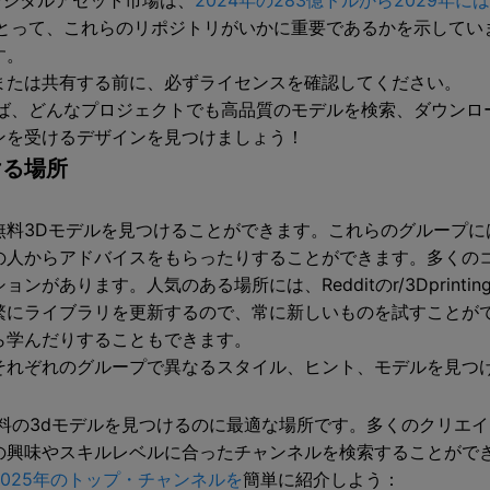
デジタルアセット市場は、
2024年の283億ドルから2029年に
にとって、これらのリポジトリがいかに重要であるかを示してい
す。
または共有する前に、必ずライセンスを確認してください。
えば、どんなプロジェクトでも高品質のモデルを検索、ダウンロ
ンを受けるデザインを見つけましょう！
ける場所
料3Dモデルを見つけることができます。これらのグループに
の人からアドバイスをもらったりすることができます。多くの
ります。人気のある場所には、Redditのr/3Dprinting、F
繁にライブラリを更新するので、常に新しいものを試すことが
ら学んだりすることもできます。
それぞれのグループで異なるスタイル、ヒント、モデルを見つ
、無料の3dモデルを見つけるのに最適な場所です。多くのクリ
の興味やスキルレベルに合ったチャンネルを検索することがで
2025年のトップ・チャンネルを
簡単に紹介しよう：