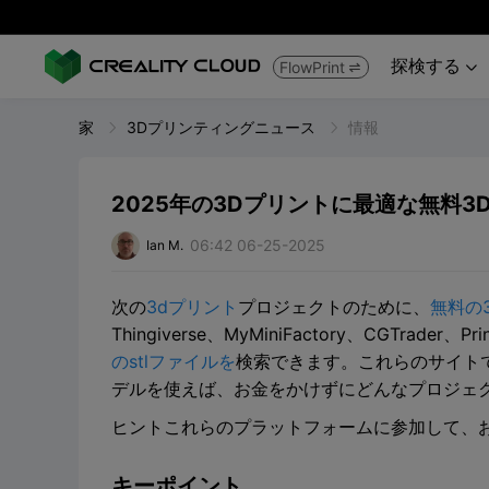
探検する
FlowPrint


家
3Dプリンティングニュース
情報
2025年の3Dプリントに最適な無料3
06:42 06-25-2025
Ian M.
次の
3dプリント
プロジェクトのために、
無料の
Thingiverse、MyMiniFactory、CGTrader、Pr
のstlファイルを
検索できます。これらのサイト
デルを使えば、お金をかけずにどんなプロジェ
ヒントこれらのプラットフォームに参加して、
キーポイント