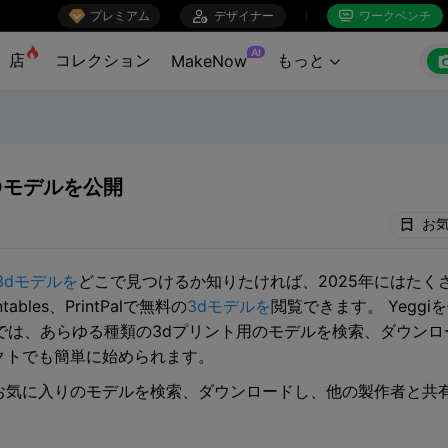

プレミアム

デザイナー
ワークベンチ


AI
店
コレクション
もっと
MakeNow

Dモデルを公開
お
3dモデルを
どこで見つけるか知りたければ、2025年にはたくさん
intables、PrintPalで無料の
3dモデルを
閲覧できます。 Yegg
では、あらゆる種類の3dプリント用のモデルを検索、ダウンロ
クトでも簡単に始められます。
お気に入りのモデルを検索、ダウンロードし、他の製作者と共