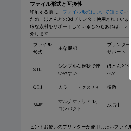
ファイル形式と互換性
印刷する前に、
ファイル形式について知って
お
ため、ほとんどの3dプリンタで使用されています
殊な素材をサポートしているものもあれば、フ
介します：
ファイル
プリンター
主な機能
形式
サポート
シンプルな形状で使
ほとんどす
STL
いやすい
べて
OBJ
カラー、テクスチャ
多数
マルチマテリアル、
3MF
成長中
コンパクト
ヒントお使いのプリンターが使用したいファイル