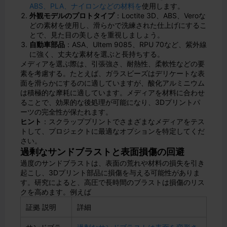
ABS、PLA、ナイロンなどの材料を
使用します。
外観モデルのプロトタイプ
：Loctite 3D、ABS、Veroな
どの素材を使用し、滑らかで洗練された仕上げにするこ
とで、見た目の美しさを重視しましょう。
自動車部品
：ASA、Ultem 9085、RPU 70など、紫外線
に強く、丈夫な素材を選ぶと長持ちする。
メディアを選ぶ際は、引張強さ、耐熱性、柔軟性などの要
素を考慮する。たとえば、ガラスビーズはデリケートな表
面を滑らかにするのに適していますが、酸化アルミニウム
は積極的な摩耗に適しています。メディアを材料に合わせ
ることで、効果的な後処理が可能になり、3Dプリントパ
ーツの完全性が保たれます。
ヒント
：スクラッププリントでさまざまなメディアをテス
トして、プロジェクトに最適なオプションを特定してくだ
さい。
過剰なサンドブラストと表面損傷の回避
過度のサンドブラストは、表面の荒れや材料の損失を引き
起こし、3Dプリント部品に損傷を与える可能性がありま
す。研究によると、高圧で長時間のブラストは損傷のリス
クを高めます。例えば
証拠 説明
詳細