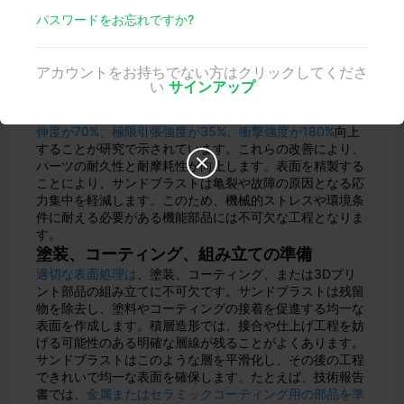
表面を傷つけることなく、繊細で滑らかな仕上がりを実現
パスワードをお忘れですか?
するのに理想的です。試作品であれ最終製品であれ、この
後処理技術により、印刷物は洗練されたプロフェッショナ
ルな仕上がりになります。
アカウントをお持ちでない方はクリックしてくださ
耐久性と強度の向上
い
サインアップ
美観だけでなく、サンドブラストは3Dプリント部品の構
造的完全性を向上させます。サンドブラストにより、
破断
伸度が70%、極限引張強度が35%、衝撃強度が180%
向上
することが研究で示されています。これらの改善により、

パーツの耐久性と耐摩耗性が向上します。表面を精製する
ことにより、サンドブラストは亀裂や故障の原因となる応
力集中を軽減します。このため、機械的ストレスや環境条
件に耐える必要がある機能部品には不可欠な工程となりま
す。
塗装、コーティング、組み立ての準備
適切な表面処理は
、塗装、コーティング、または3Dプリ
ント部品の組み立てに不可欠です。サンドブラストは残留
物を除去し、塗料やコーティングの接着を促進する均一な
表面を作成します。積層造形では、接合や仕上げ工程を妨
げる可能性のある明確な層線が残ることがよくあります。
サンドブラストはこのような層を平滑化し、その後の工程
できれいで均一な表面を確保します。たとえば、技術報告
書では、
金属またはセラミックコーティング用の部品を準