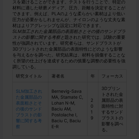
スを避けることができます。テストを行うことで、特定の
材料に適した研磨メディア、圧力、距離を決定することが
できます。例えば、PLAのような柔らかい素材はより低い
圧力が必要かもしれませんが、ナイロンのような丈夫な素
材はよりアグレッシブな設定に対応できます。
SLM加工された金属部品の表面粗さとその後のサンドブラ
ストの影響に関する考察と
題された研究では、試験の重要
性が強調されています。研究者らは、サンドブラストが
3Dプリントされた金属部品の表面特性にどのような影響
を与えるかを調べた。研究結果は、材料を損傷することな
く所望の仕上げを達成するための慎重な調整の必要性を強
調している。
研究タイトル
著者名
年
フォーカス
3Dプリン
SLM加工され
Bernevig-Sava
トされた金
た金属部品の
MA, Stamate C,
2
属部品の表
表面粗さとそ
Lohan N-M,
0
面特性に対
の後のサンド
Baciu AM,
1
するサンド
ブラストの影
Postolache I,
9
ブラストの
響に関する考
Baciu C, Baciu
影響を調べ
察
E-R
る。