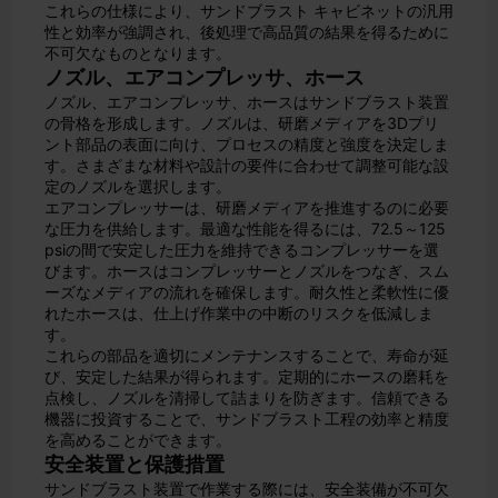
これらの仕様により、サンドブラスト キャビネットの汎用
性と効率が強調され、後処理で高品質の結果を得るために
不可欠なものとなります。
ノズル、エアコンプレッサ、ホース
ノズル、エアコンプレッサ、ホースはサンドブラスト装置
の骨格を形成します。ノズルは、研磨メディアを3Dプリ
ント部品の表面に向け、プロセスの精度と強度を決定しま
す。さまざまな材料や設計の要件に合わせて調整可能な設
定のノズルを選択します。
エアコンプレッサーは、研磨メディアを推進するのに必要
な圧力を供給します。最適な性能を得るには、72.5～125
psiの間で安定した圧力を維持できるコンプレッサーを選
びます。ホースはコンプレッサーとノズルをつなぎ、スム
ーズなメディアの流れを確保します。耐久性と柔軟性に優
れたホースは、仕上げ作業中の中断のリスクを低減しま
す。
これらの部品を適切にメンテナンスすることで、寿命が延
び、安定した結果が得られます。定期的にホースの磨耗を
点検し、ノズルを清掃して詰まりを防ぎます。信頼できる
機器に投資することで、サンドブラスト工程の効率と精度
を高めることができます。
安全装置と保護措置
サンドブラスト装置で作業する際には、安全装備が不可欠