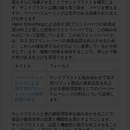
面をさらに洗練させることでサンドブラストを補完しま
す。サンドブラストは層の線を取り除き、パーツを整えま
すが、ベーパースムージングは光沢のある洗練された仕上
げを作ります。
Vapor SmoothingによるSLS 3Dプリントパーツの表面品
質の向上と
題した技術ホワイトペーパーでは、この組み合
わせについて説明しています。このホワイトペーパーで
は、SLS 3Dプリントパーツの表面品質を向上させるため
に、これらの後処理方法がどのように連携しているかを紹
介しています。複数の技術を統合することで、滑らかで耐
久性のある仕上げを実現できます。
タイトル
フォーカス
ベーパースムー
サンドブラストと組み合わせてSLS
ジングによる
3Dプリント部品の表面品質を向上
SLS 3Dプリン
させる後処理技術としてのベーパー
トパーツの表面
スムーシングの利点について説明し
品質の向上
ます。
サンドブラストと他の後処理技術を組み合わせることで、
部品が最高水準の品質と機能性を満たすようにします。
サンドブラストは、品質と機能性の両方を向上させること