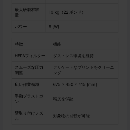
最大研磨材容
10 kg（22 ポンド）
量
パワー
8 [W]
特徴
機能
HEPAフィルター
ダストレス環境を維持
スムーズな圧力
デリケートなプリントをクリーニ
調整
ング
広い作業領域
675 x 450 x 415 [mm］
手動ブラストガ
精度を保証
ン
壁取り付けノズ
対象物の回転が可能
ル