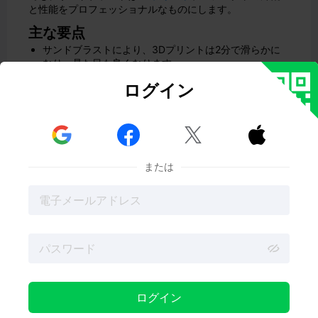
と性能をプロフェッショナルなものにします。
主な要点
サンドブラストにより、3Dプリントは2分で滑らかに
なり、見た目も良くなります。
パーツの強度が増し、破損せずに長持ちします。
ログイン
サンドブラストで表面を整えることで、塗料やコーテ
ィングの密着性が向上します。
ウェットサンドブラストとドライサンドブラストのど

ちらを選ぶかは、素材と目的によって異なります。


メインのプロジェクトが台無しにならないように、ま
ずは余分なプリントで練習しましょう。
または
3Dプリントにおけるサンドブラストの利
点
平滑化と表面改質
サンドブラストは、3Dプリント部品の表面を滑らかにす
る最も効果的な方法の1つです。サンドブラスト工程は、
積層造形工程で残った層線や欠陥を除去します。その結
果、より滑らかな仕上がりになり、プリントの全体的な外
観と触感が向上します。適切な装置とメディアを使用する
ことで、プロジェクトのニーズに合わせて平滑化のレベル
ログイン
を制御できます。例えば、ガラスビーズは、デリケートな