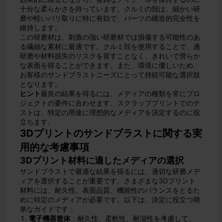
十分な柔らかさを持っています。クルミの殻は、細かい研
磨や軽いバリ取りに特に有効で、パーツの構造的完全性を
維持します。
この研磨材は、刺激の強い研磨材では損傷する可能性のあ
る繊細な素材に最適です。クルミ殻を使用することで、過
研磨や材料損失のリスクを冒すことなく、きれいで滑らか
な表面を得ることができます。また、環境に優しいため、
お客様のサンドブラストニーズにとって持続可能な選択肢
となります。
ヒント
最良の結果を得るには、メディアの種類を常にプロ
ジェクトの要件に合わせます。スクラッププリントでのテ
ストは、特定の用途に理想的なメディアを決定するのに役
立ちます。
3Dプリントのサンドブラストに関する実
用的な考慮事項
3Dプリント材料に適したメディアの選択
サンドブラストで最適な結果を得るには、適切な研磨メデ
ィアを選択することが重要です。さまざまな3Dプリント
材料には、耐久性、表面品質、機能性のバランスをとるた
めに特定のメディアが必要です。以下は、決定に役立つ簡
単なガイドです：
電子機器筐体
：耐久性、柔軟性、耐湿性を考慮して、