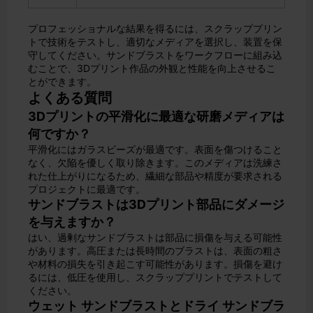
プロフェッショナルな結果を得るには、スクラッププリン
トで技術をテストし、適切なメディアを選択し、装置を保
守してください。サンドブラストをワークフローに組み込
むことで、3Dプリント作品の外観と性能を向上させるこ
とができます。
よくある質問
3Dプリントの平滑化に最適な研磨メディアは
何ですか？
平滑化にはガラスビーズが最適です。表面を傷つけること
なく、欠陥を優しく取り除きます。このメディアは洗練さ
れた仕上がりになるため、繊細な部品や精度が要求される
プロジェクトに最適です。
サンドブラストは3Dプリント部品にダメージ
を与えますか？
はい、過剰なサンドブラストは部品に損傷を与える可能性
があります。高圧または長時間のブラストは、表面の粗さ
や材料の損失を引き起こす可能性があります。損傷を避け
るには、低圧を使用し、スクラッププリントでテストして
ください。
ウェット サンドブラストとドライ サンドブラ