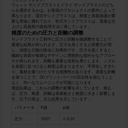
ウェット サンドブラストとドライ サンドブラストのどち
らを選択するかは、お客様のプロジェクトの要件によって
異なります。湿式サンドブラストは、精度と表面保護が重
要な用途に優れており、乾式サンドブラストは、迅速な仕
上げと高負荷の後処理方法に適しています。
精度のための圧力と距離の調整
サンドブラスト工程中に圧力と距離を微調整することで、
最適な結果が得られます。圧力を高くすると研磨力が増
し、頑固な欠陥の除去に効果的です。圧力を低くすると、
繊細な表面や複雑なデザインに理想的な穏やかなアプロー
チが得られます。距離も重要な役割を果たします。ノズル
を表面に近づけると精度は高まりますが、平滑化しすぎた
り、素材を傷つけたりする危険性があります。適度な距離
を保つことで、3Dプリントパーツの完全性を損なうこと
なく、均一なスムージングが可能になります。
測定結果は、これらの調整の影響を示しています。例え
ば、圧力、角度、距離は表面粗さと精度に大きく影響しま
す。以下の表は、主な結果を示しています：
パラメータ
F値
p値
圧力
1007
< 0.01