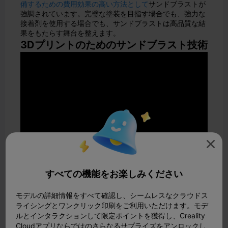
備するための費用効果の高い方法として
サンドブラストが
強調されています。完璧な塗装を目指す場合でも、強力な
接着剤を使用する場合でも、サンドブラストは高品質な結
果をもたらす舞台を整えます。
3Dプリントのためのサンドブラスト技術

ダイレクトサンドブラストとマスクサンドブ
すべての機能をお楽しみください
ラストの比較
ダイレクトサンドブラストは、3Dプリント部品の表面全
モデルの詳細情報をすべて確認し、シームレスなクラウドス
体に研磨メディアを均一に塗布します。この技法は、完全
ライシングとワンクリック印刷をご利用いただけます。モデ
な平滑化と表面の洗練が必要なプロジェクトに適していま
ルとインタラクションして限定ポイントを獲得し、Creality
す。レイヤーラインを除去し、一貫した仕上げを実現する
Cloudアプリならではのさらなるサプライズをアンロックし
のに理想的です。しかし、特定の領域を保護したり、複雑