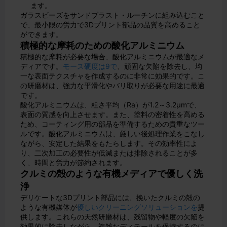
ます。
ガラスビーズをサンドブラスト・ルーチンに組み込むこと
で、最小限の労力で3Dプリント部品の品質を高めること
ができます。
積極的な摩耗のための酸化アルミニウム
積極的な摩耗が必要な場合、酸化アルミニウムが最適なメ
ディアです。
モース硬度は9で
、頑固な欠陥を除去し、均
一な表面テクスチャを作成するのに非常に効果的です。こ
の研磨材は、強力な平滑化やバリ取りが必要な用途に最適
です。
酸化アルミニウムは、粗さ平均（Ra）が1.2～3.2μmで、
表面の質感を向上させます。また、塗料の密着性を高める
ため、コーティング用の部品を準備するための貴重なツー
ルです。酸化アルミニウムは、厳しい後処理作業をこなし
ながら、安定した結果をもたらします。その効率性によ
り、二次加工の必要性が低減または排除されることが多
く、時間と労力が節約されます。
クルミの殻のような有機メディアで優しく洗
浄
デリケートな3Dプリント部品には、挽いたクルミの殻の
ような有機媒体が
優しいクリーニングソリューションを
提
供します。これらの天然研磨材は、残留物や軽度の欠陥を
効果的に除去しながら、複雑なディテールを保持するのに