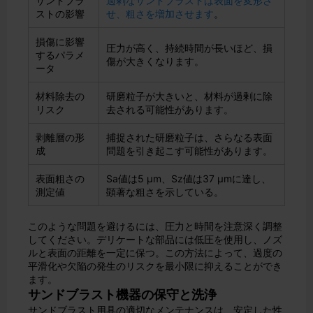
サンドブラ
過剰なサンドブラストは表面を変形さ
ストの影響
せ、粗さを増加させます
。
損傷に影響
圧力が高く、持続時間が長いほど、損
するパラメ
傷が大きくなります。
ータ
材料除去の
研磨粒子が大きいと、材料が過剰に除
リスク
去される可能性があります。
剥離層の形
捕捉された研磨粒子は、さらなる表面
成
問題を引き起こす可能性があります。
表面粗さの
Sa値は5 µm、Sz値は37 µmに達し、
測定値
顕著な粗さを示している。
このような問題を避けるには、圧力と時間を注意深く調整
してください。デリケートな部品には低圧を使用し、ノズ
ルと表面の距離を一定に保つ。この方法によって、過度の
平滑化や欠陥の発生のリスクを最小限に抑えることができ
ます。
サンドブラスト機器の保守と洗浄
サンドブラスト用具の適切なメンテナンスは、安定した性