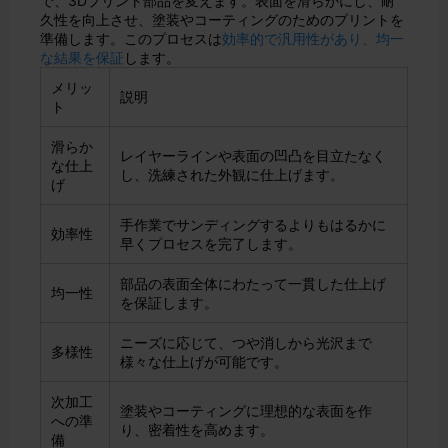
で、3Dプリント部品を変えます。表面を滑らかにし、耐
久性を向上させ、塗装やコーティングのためのプリントを
準備します。このプロセスは
効率的で汎用性があり、均一
な結果を保証
します。
メリッ
説明
ト
滑らか
レイヤーラインや表面の凹凸を目立たなく
な仕上
し、洗練された外観に仕上げます。
げ
手作業でサンディングするよりもはるかに
効率性
早くプロセスを完了します。
部品の表面全体にわたって一貫した仕上げ
均一性
を保証します。
ニーズに応じて、つや消しから光沢まで
多様性
様々な仕上げが可能です。
次加工
塗装やコーティングに理想的な表面を作
への準
り、密着性を高めます。
備