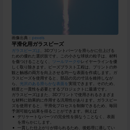
画像出典：
pexels
平滑化用ガラスビーズ
ガラスビーズは
、3Dプリントパーツを滑らかに仕上げる
ための優れた選択肢です。この小さな球状の粒子は、材料
を傷つけることなく、
ツールマークや
レイヤーラインを優
しく取り除きます。ビーズブラスト工程は、プリントの外
観と触感の両方を向上させる均一な表面を作成します。ガ
ラスビーズを使用すると、部品の元の寸法を維持しなが
ら、
光沢のある滑らかな表面を
実現できます。そのため、
精度と一貫性を必要とするプロジェクトに最適です。
ガラスビーズはまた、3Dプリントで使用されるさまざま
な材料に効果的に作用する汎用性があります。ガラスビー
ズを使用すると、平滑化プロセスを制御できるため、毎回
予測可能な結果を得ることができます。例えば
デリケートなパーツの完全性を損なうことなく、表面
を滑らかにします。
一貫した仕上がりが得られるため、後処理に適してい