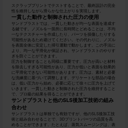
スクラッププリントでテストすることで、最終設計の完全
性を維持しながら滑らかな仕上がりを実現します。
一貫した動作と制御された圧力の使用
サンドブラストでは、一貫した動きが均一な表面を達成す
る鍵です。ノズルを一箇所に長時間とどめることは、不均
一なテクスチャーを作成したり、パーツを損傷したりする
可能性があるため避けてください。その代わりに、ノズル
を表面全体に安定した掃引運動で動かします。この手法に
より、均一な平滑化が保証され、サンドブラストのやりす
ぎを防ぐことができます。
圧力を制御することも同様に重要です。圧力が高いと材料
を除去しすぎる可能性があり、圧力が低いと表面を効果的
に平滑化できない可能性があります。圧力は、素材と必要
な洗練度に基づいて調整します。デリケートな部品の場合
は、低い圧力から始め、必要に応じて徐々に圧力を上げて
いきます。一貫した動きと制御された圧力を維持すること
で、プロ級の結果を得ることができます。
サンドブラストと他のSLS後加工技術の組み
合わせ
サンドブラストは単独でも有効ですが、他のSLS後加工技
術と組み合わせることで、3Dプリントパーツの品質を高
めることができます。たとえば、蒸気スムージングは、表