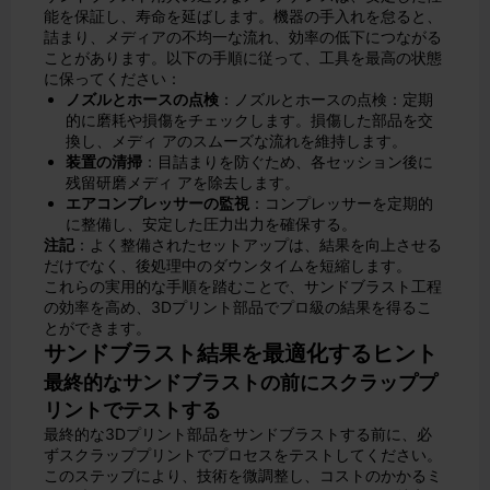
能を保証し、寿命を延ばします。機器の手入れを怠ると、
詰まり、メディアの不均一な流れ、効率の低下につながる
ことがあります。以下の手順に従って、工具を最高の状態
に保ってください：
ノズルとホースの点検
：ノズルとホースの点検：定期
的に磨耗や損傷をチェックします。損傷した部品を交
換し、メディ アのスムーズな流れを維持します。
装置の清掃
：目詰まりを防ぐため、各セッション後に
残留研磨メディ アを除去します。
エアコンプレッサーの監視
：コンプレッサーを定期的
に整備し、安定した圧力出力を確保する。
注記
：よく整備されたセットアップは、結果を向上させる
だけでなく、後処理中のダウンタイムを短縮します。
これらの実用的な手順を踏むことで、サンドブラスト工程
の効率を高め、3Dプリント部品でプロ級の結果を得るこ
とができます。
サンドブラスト結果を最適化するヒント
最終的なサンドブラストの前にスクラッププ
リントでテストする
最終的な3Dプリント部品をサンドブラストする前に、必
ずスクラッププリントでプロセスをテストしてください。
このステップにより、技術を微調整し、コストのかかるミ