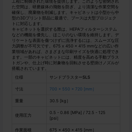
工程に制御された環境を提供します。このような密閉され
た空間は、研磨媒体の飛散を防ぎ、より清潔な作業空間を
確保し、廃棄物を削減します。キャビネットは小型から中
型の3Dプリント部品に最適で、ブースは大型プロジェク
トに対応します。
キャビネットを選択する際は、HEPAフィルターシステム
などの機能を優先し、ほこりのない環境を維持します。デ
リケートな表面を傷つけずに洗浄するには、スムーズな圧
力調整が不可欠です。675 x 450 x 415 mmなどの広い作
業領域があれば、さまざまな印刷サイズを快適に処理でき
ます。一部のキャビネットには、精度を高める手動ブラス
トガンや、仕上げ時に対象物を回転させる壁掛けノズルが
搭載されています。
仕様
サンドブラスターSLS
寸法
700 x 550 x 720 [mm］
重量
30.5 [kg］
0.5 - 0.86 [MPa] / 72.5 - 125
使用圧力
[psi］
作業面積
675 x 450 x 415 [mm］