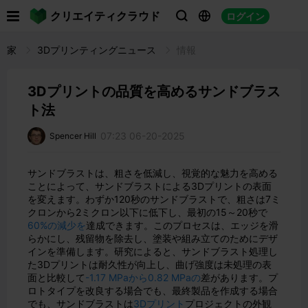

クリエイティクラウド
ログイン



家
3Dプリンティングニュース
情報
3Dプリントの品質を高めるサンドブラス
ト法
07:23 06-20-2025
Spencer Hill
サンドブラストは、粗さを低減し、視覚的な魅力を高める
ことによって、サンドブラストによる3Dプリントの表面
を変えます。わずか120秒のサンドブラストで、粗さは7ミ
クロンから2ミクロン以下に低下し、最初の15～20秒で
60%の減少を
達成できます。このプロセスは、エッジを滑
らかにし、残留物を除去し、塗装や組み立てのためにデザ
インを準備します。研究によると、サンドブラスト処理し
た3Dプリントは耐久性が向上し、曲げ強度は未処理の表
面と比較して
-1.17 MPaから0.82 MPaの
差があります。プ
ロトタイプを改良する場合でも、最終製品を作成する場合
でも、サンドブラストは
3Dプリント
プロジェクトの外観