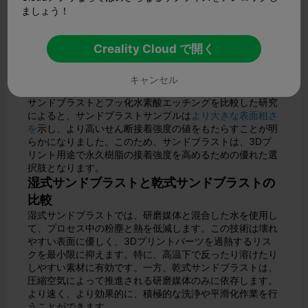
なデザインを作成したりする必要がある場合は、マスキン
ましょう！
グサンドブラストが不可欠になります。特定の部分をマス
キングテープやステンシルで覆うことで、サンドブラスト
Creality Cloud で開く
工程を狙った部分に集中させることができます。この方法
によって、プリントの全体的な品質を高めながら、テクス
チャをブレンドしたり、繊細な特徴を保護したりすること
キャンセル
ができます。
サンドブラストとフッ化水素酸エッチングを比較した研究
によると、サンドブラストサンプルは
より大きな表面粗さ
を
示し、より高いせん断接着強度の値をもたらすことが明
らかになりました。このため、サンドブラストは、3Dプ
リント用途で永久樹脂の接着強度を高めるための優れた選
択肢となります。
湿式サンドブラストと乾式サンドブラストの
比較
湿式サンドブラストでは、研磨媒体と混合した水を使用し
て、プロセス中の粉塵と熱を低減します。この技術は壊れ
やすい表面に優しく、3Dプリントパーツを過熱するリス
クを最小限に抑えます。特に、高温下で反ったり溶けたり
しやすい素材に有効です。一方、乾式サンドブラストは、
圧縮空気によって推進される研磨媒体のみに依存します。
より速く、より効果的に、積極的な洗浄や平滑化作業を行
うことができます。