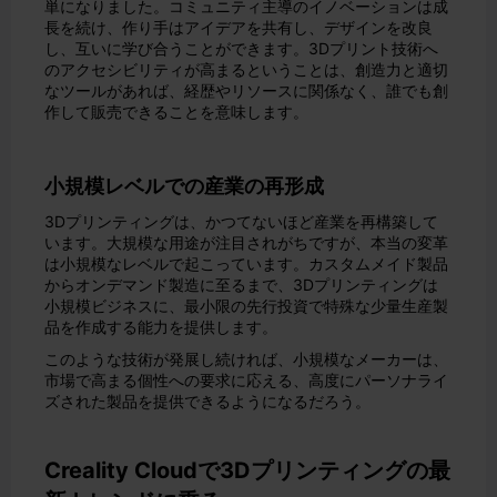
単になりました。コミュニティ主導のイノベーションは成
長を続け、作り手はアイデアを共有し、デザインを改良
し、互いに学び合うことができます。3Dプリント技術へ
のアクセシビリティが高まるということは、創造力と適切
なツールがあれば、経歴やリソースに関係なく、誰でも創
作して販売できることを意味します。
小規模レベルでの産業の再形成
3Dプリンティングは、かつてないほど産業を再構築して
います。大規模な用途が注目されがちですが、本当の変革
は小規模なレベルで起こっています。カスタムメイド製品
からオンデマンド製造に至るまで、3Dプリンティングは
小規模ビジネスに、最小限の先行投資で特殊な少量生産製
品を作成する能力を提供します。
このような技術が発展し続ければ、小規模なメーカーは、
市場で高まる個性への要求に応える、高度にパーソナライ
ズされた製品を提供できるようになるだろう。
Creality Cloudで3Dプリンティングの最