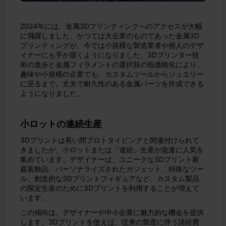
2024年には、金属3Dプリンティングへのアクセスが大幅
に飛躍しました。かつては大企業のものであった金属3D
プリンティングが、今では小規模な製造業者や個人のデザ
イナーにも手が届くようになりました。3Dプリンター技
術の進歩と金属フィラメントの選択肢の低価格化により、
趣味や小規模の企業でも、カスタムツールからジュエリー
に至るまで、丈夫で耐久性のある金属パーツを作成できる
ようになりました。
小ロットの連続生産
3Dプリントは長い間プロトタイピングと関連付けられて
きましたが、小ロットまたは「連続」生産が急速に人気を
集めています。デザイナーは、ユニークな3Dプリント家
庭装飾品、パーソナライズされたガジェット、特殊なツー
ル、創造的な3Dプリントフィギュアなど、カスタム製品
の限定生産のために3Dプリントを利用することが増えて
います。
この傾向は、デザイナーや中小企業に魅力的な機会を提供
します。3Dプリントを使えば、従来の製造に伴う諸経費