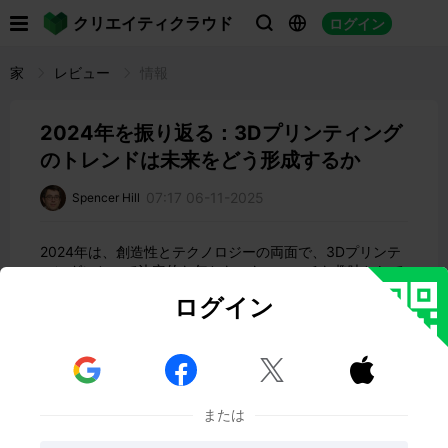

クリエイティクラウド
ログイン



家
レビュー
情報
2024年を振り返る：3Dプリンティング
のトレンドは未来をどう形成するか
07:17 06-11-2025
Spencer Hill
2024年は、創造性とテクノロジーの両面で、3Dプリンテ
ィングにとって決定的な年となった。ニッチな趣味として
始まった3Dプリンティングは、デザイナー、ホビイス
ログイン
ト、小規模な起業家にとって利用しやすいツールへと変貌
を遂げ、カスタムジュエリーから機能的なガジェットま
で、あらゆるものを作成できるようになりました。



3Dプリンティングが主流になるにつれ、今年はいくつか
の傑出したトレンドが出現し、デザイン、生産、そして可
能性についての考え方を再構築しています。持続可能な素
または
材であれ、AI支援プリントであれ、これらのイノベーショ