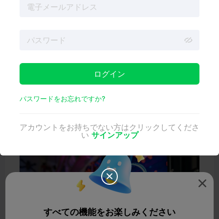
ンは、クリエイターがアイデアを現実に変えるための新た
な道を開いた。
この記事では、2024年の最もエキサイティングな
3Dプリ
ンティングトレンドを
振り返り、あなたのような個人クリ
エイターが活躍できる未来をどのように形作っているかを
探ります。
2024年のトップ3Dプリンティングトレ
ログイン
ンド
パスワードをお忘れですか?
今年は、エキサイティングなだけでなく、個人クリエイタ
ーや中小企業にとって実用的なイノベーションのショーケ
ースとなりました。ここでは、今年を決定づけたトップト
アカウントをお持ちでない方はクリックしてくださ
レンドを紹介します。
い
サインアップ
持続可能な3Dプリンティング


すべての機能をお楽しみください