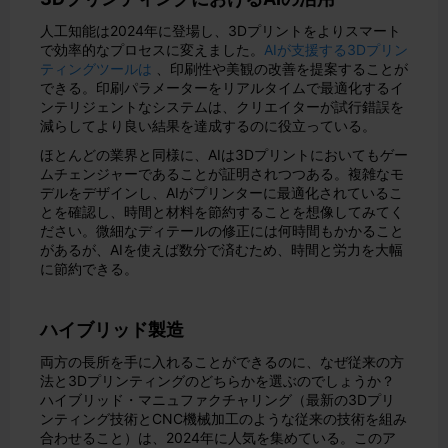
人工知能は2024年に登場し、3Dプリントをよりスマート
で効率的なプロセスに変えました。
AIが支援する3Dプリン
ティングツールは
、印刷性や美観の改善を提案することが
できる。印刷パラメーターをリアルタイムで最適化するイ
ンテリジェントなシステムは、クリエイターが試行錯誤を
減らしてより良い結果を達成するのに役立っている。
ほとんどの業界と同様に、AIは3Dプリントにおいてもゲー
ムチェンジャーであることが証明されつつある。複雑なモ
デルをデザインし、AIがプリンターに最適化されているこ
とを確認し、時間と材料を節約することを想像してみてく
ださい。微細なディテールの修正には何時間もかかること
があるが、AIを使えば数分で済むため、時間と労力を大幅
に節約できる。
ハイブリッド製造
両方の長所を手に入れることができるのに、なぜ従来の方
法と3Dプリンティングのどちらかを選ぶのでしょうか？
ハイブリッド・マニュファクチャリング（最新の3Dプリ
ンティング技術とCNC機械加工のような従来の技術を組み
合わせること）は、2024年に人気を集めている。このア