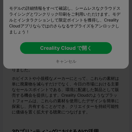
モデルの詳細情報をすべて確認し、シームレスなクラウドス
ライシングとワンクリック印刷をご利用いただけます。モデ
ルとインタラクションして限定ポイントを獲得し、Creality
Cloudアプリならではのさらなるサプライズをアンロックし
ましょう！
2024年の流行語？サステイナビリティ（持続可能性）
だ。3Dプリンティングの人気が高まるにつれ、
環境に優
しい実践の
必要性も高まっています。今年は、生分解性フ
Creality Cloud で開く
ィラメント、リサイクルプラスチック、さらには植物由来
の材料が急増し、クリエイターは品質に妥協することな
キャンセル
く、より環境に優しい選択肢を得ることができるようにな
りました。
ホビイストや小規模なメーカーにとって、これらの素材は
単に廃棄物を減らすだけでなく、今日の市場における主要
なセールスポイントである、環境に配慮した製品として販
売する機会を提供します。Creality Cloudのようなプラッ
トフォームは、これらの素材を使用したデザインを簡単に
探索し、共有することができ、クリエイターを持続可能性
に価値を置く拡大する聴衆につなげます。
3DプリンティングにおけるAIの活用