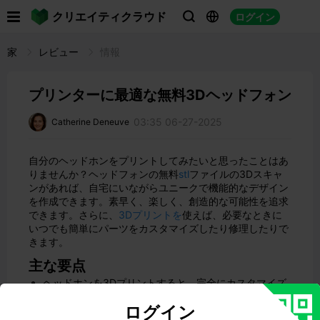

クリエイティクラウド
ログイン



家
レビュー
情報
プリンターに最適な無料3Dヘッドフォン
03:35 06-27-2025
Catherine Deneuve
自分のヘッドホンをプリントしてみたいと思ったことはあ
りませんか？ヘッドフォンの無料
stl
ファイルの3Dスキャ
ンがあれば、自宅にいながらユニークで機能的なデザイン
を作成できます。素早く、楽しく、創造的な可能性を追求
できます。さらに、
3Dプリントを
使えば、必要なときに
いつでも簡単にパーツをカスタマイズしたり修理したりで
きます。
主な要点
ヘッドホンを3Dプリントすると、完全にカスタマイズ
できます。フィット感に優れ、見た目もクールなヘッ
ログイン
ドホンを作ることができます。