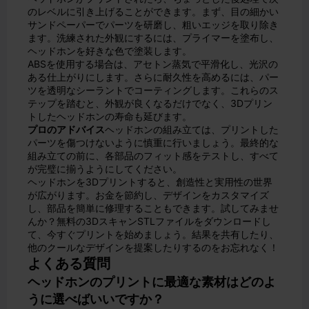
のレベルに引き上げることができます。まず、目の細かい
サンドペーパーでパーツを研磨し、粗いエッジを取り除き
ます。洗練された外観にするには、プライマーを塗布し、
ヘッドホンを好きな色で塗装します。
ABSを使用する場合は、アセトン蒸気で平滑化し、光沢の
ある仕上がりにします。さらに耐久性を高めるには、パー
ツを透明なシーラントでコーティングします。これらのス
テップを踏むと、外観が良くなるだけでなく、3Dプリン
トしたヘッドホンの寿命も延びます。
プロのアドバイス
ヘッドホンの組み立ては、プリントした
パーツを傷つけないように慎重に行いましょう。最終的な
組み立ての前に、各部品のフィット感をテストし、すべて
が完璧に揃うようにしてください。
ヘッドホンを3Dプリントすると、創造性と実用性の世界
が広がります。お金を節約し、デザインをカスタマイズ
し、部品を簡単に修理することもできます。試してみませ
んか？無料の3DスキャンSTLファイルをダウンロードし
て、今すぐプリントを始めましょう。結果を共有したり、
他のクールなデザインを提案したりするのをお忘れなく！
よくある質問
ヘッドホンのプリントに最適な素材はどのよ
うに選べばいいですか？