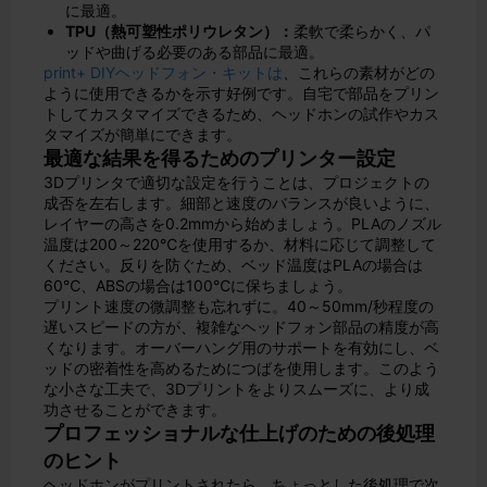
に最適。
TPU（熱可塑性ポリウレタン）：
柔軟で柔らかく、パ
ッドや曲げる必要のある部品に最適。
print+ DIYヘッドフォン・キットは
、これらの素材がどの
ように使用できるかを示す好例です。自宅で部品をプリン
トしてカスタマイズできるため、ヘッドホンの試作やカス
タマイズが簡単にできます。
最適な結果を得るためのプリンター設定
3Dプリンタで適切な設定を行うことは、プロジェクトの
成否を左右します。細部と速度のバランスが良いように、
レイヤーの高さを0.2mmから始めましょう。PLAのノズル
温度は200～220℃を使用するか、材料に応じて調整して
ください。反りを防ぐため、ベッド温度はPLAの場合は
60℃、ABSの場合は100℃に保ちましょう。
プリント速度の微調整も忘れずに。40～50mm/秒程度の
遅いスピードの方が、複雑なヘッドフォン部品の精度が高
くなります。オーバーハング用のサポートを有効にし、ベ
ッドの密着性を高めるためにつばを使用します。このよう
な小さな工夫で、3Dプリントをよりスムーズに、より成
功させることができます。
プロフェッショナルな仕上げのための後処理
のヒント
ヘッドホンがプリントされたら、ちょっとした後処理で次