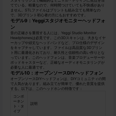
スタイリッシュで機能的なミニマル・デザインに焦点を当
てている。軽量なので、何時間つけていても不快感があり
ません。STLファイルはプリントも組み立ても簡単なの
で、3Dプリント初心者の方にもおすすめです。
モデル9：Yeggiスタジオモニターヘッドフォ
ン
音の正確さを重視する人には、Yeggi Studio Monitor
Headphonesは必見です。この3Dスキャンは、大きなイヤ
ーカップや頑丈なヘッドバンドなど、プロ仕様のデザイン
をキャプチャしています。ファイルは高品質な3Dプリン
ト用に最適化されており、耐久性と信頼性の高い作りとな
っています。このヘッドフォンは、音楽プロデューサーや
ポッドキャスターなど、正確なオーディオモニタリングが
必要な人に最適です。
モデル10：オープンソースDIYヘッドフォン
オープンソースDIYヘッドフォンは、DIYコミュニティの間
で人気があります。組み立てが簡単で、優れた音質を提供
する。以下は、このヘッドホンの特徴です：
コンポ
ーネン
説明
ト・タ
イプ