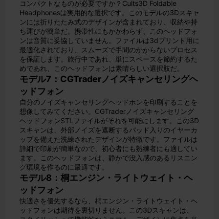
コンパクトなものが必要ですか？Cults3D Foldable
Headphonesは実用的な選択です。このモデルの3Dスキャ
ンには折りたたみ式のデザインが含まれており、収納や持
ち運びが簡単だ。携帯性にもかかわらず、このヘッドフォ
ンは音質に妥協していません。ファイルは3dプリント用に
最適化されており、スムーズで手間のかからないプロセス
を保証します。旅行中であれ、単にスペースを節約するた
めであれ、このヘッドフォンは素晴らしい選択肢だ。
モデル7：CGTraderノイズキャンセリングヘ
ッドフォン
自分のノイズキャンセリングヘッドホンを印刷することを
想像してみてください。CGTraderノイズキャンセリング
ヘッドフォンSTLファイルがそれを可能にします。この3D
スキャンは、外部ノイズを遮断するパッド入りのイヤーカ
ップを備えた洗練されたデザインが特徴です。ファイルは
詳細で印刷が簡単なので、初心者にも熟練者にも適してい
ます。このヘッドフォンは、静かで没入感のあるリスニン
グ環境を作るのに最適です。
モデル8：桐エンジン・ライトウェイト・ヘ
ッドフォン
快適さを優先するなら、桐エンジン・ライトウェイト・ヘ
ッドフォンは期待を裏切りません。この3Dスキャンは、