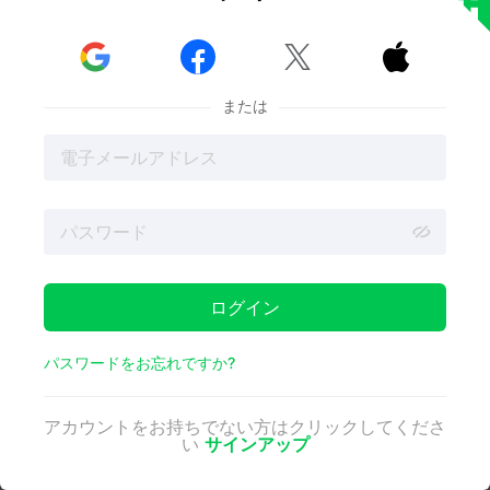
ヘッドフォンのパーツを自作すると、お金を節約でき
ます。各パーツの価格は、他で購入した場合の75.79ド
ルではなく、わずか4.24ドルです。



壊れたヘッドホンの修理も、3Dプリントなら簡単で
す。納品を待つことなく、新しいパーツを素早くプリ
または
ントできます。
ヘッドホンを3Dプリントする理由
ログイン
パスワードをお忘れですか?
カスタマイズとパーソナライズ
自分のスタイルに完璧にマッチするヘッドホンや、自分の
アカウントをお持ちでない方はクリックしてくださ
ためだけに作られたように耳にフィットするヘッドホンを
い
サインアップ
持つことを想像してみてください。3Dプリントを使え
ば、その夢を現実にすることができます。デザイン、色、