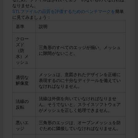
なりません。
STLファイルの品質を評価するためのベンチマークを
簡単
に見てみましょう：
基準
説明
クロー
ズド
三角形のすべてのエッジが揃い、メッシュ
（防
に隙間がないこと。
水）メ
ッシュ
メッシュは、意図されたデザインを正確に
適切な
表現するのに十分なディテールを備えてい
解像度
なければなりません。
法線は外側を向いていなければなりませ
法線の
ん。そうでないと、スライスソフトウェア
反転
がメッシュを正しく処理できません。
悪いエ
三角形のエッジは、オープンメッシュを防
ッジ
ぐために隣接していなければなりません。