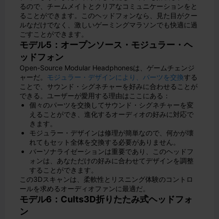
るので、チームメイトとクリアなコミュニケーションをと
ることができます。このヘッドフォンなら、見た目がクー
ルなだけでなく、激しいゲーミングマラソンでも快適に過
ごすことができます。
モデル5：オープンソース・モジュラー・ヘ
ッドフォン
Open-Source Modular Headphonesは、ゲームチェンジ
ャーだ。
モジュラー・デザインにより、パーツを交換
する
ことで、サウンド・シグネチャーを好みに合わせることが
できる。ユーザーが愛用する理由はここにある：
個々のパーツを交換してサウンド・シグネチャーを変
えることができ、進化するオーディオの好みに対応で
きます。
モジュラー・デザインは修理が簡単なので、何かが壊
れてもセット全体を交換する必要がありません。
パーソナライゼーションは重要であり、このヘッドフ
ォンは、あなただけの好みに合わせてデザインを調整
することができます。
この3Dスキャンは、柔軟性とリスニング体験のコントロ
ールを求めるオーディオファンに最適だ。
モデル6：Cults3D折りたたみ式ヘッドフォ
ン