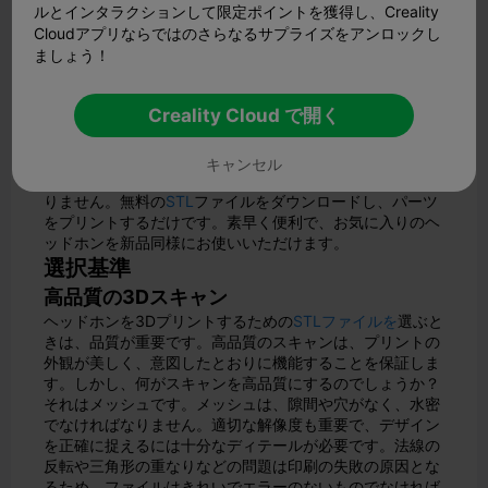
することなくコストを節約するのに役立ちます。
ルとインタラクションして限定ポイントを獲得し、Creality
パーツの修理と交換が簡単に
Cloudアプリならではのさらなるサプライズをアンロックし
ましょう！
ヘッドホンが壊れて、交換部品を探すのに苦労したことは
ありませんか？3Dプリントなら、すぐに修理できます。
イヤーカップ、ヘッドバンド、ヒンジなどの特定の部品を
Creality Cloud で開く
プリントして、既存のヘッドホンに完璧にフィットさせる
ことができます。これは、部品を見つけるのが難しい古い
モデルには特に役立ちます。さらに、発送まで何週間も待
キャンセル
ったり、希少な部品に追加料金を支払ったりする必要もあ
りません。無料の
STL
ファイルをダウンロードし、パーツ
をプリントするだけです。素早く便利で、お気に入りのヘ
ッドホンを新品同様にお使いいただけます。
選択基準
高品質の3Dスキャン
ヘッドホンを3Dプリントするための
STLファイルを
選ぶと
きは、品質が重要です。高品質のスキャンは、プリントの
外観が美しく、意図したとおりに機能することを保証しま
す。しかし、何がスキャンを高品質にするのでしょうか？
それはメッシュです。メッシュは、隙間や穴がなく、水密
でなければなりません。適切な解像度も重要で、デザイン
を正確に捉えるには十分なディテールが必要です。法線の
反転や三角形の重なりなどの問題は印刷の失敗の原因とな
るため、ファイルはきれいでエラーのないものでなければ