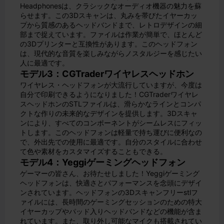
Headphonesは、クラシックなオーディオ機器の魅力を蘇
らせます。この3Dスキャンは、丸みを帯びたイヤーカッ
プから質感のあるヘッドバンドまで、レトロデザインの細
部まで捉えています。ファイルは作業が簡単で、ほとんど
の3Dプリンターと互換性があります。このヘッドフォン
は、現代的な音質を楽しみながらノスタルジーを感じたい
人に最適です。
モデル3：CGTraderワイヤレスヘッドホン
ワイヤレス・ヘッドフォンが大流行していますが、今度は
自分で印刷できるようになりました！CGTraderワイヤレ
スヘッドホンのSTLファイルは、滑らかなラインとコンパ
クトな作りの未来的なデザインを提供します。3Dスキャ
ンにより、すべてのコンポーネントがシームレスにフィッ
トします。このヘッドフォンは軽量で持ち運びに便利なの
で、外出先での使用に最適です。自分のスタイルに合わせ
て色や素材をカスタマイズすることもできる。
モデル4：Yeggiゲーミングヘッドフォン
ゲーマーの皆さん、お待たせしました！Yeggiゲーミング
ヘッドフォンは、快適さとパフォーマンスを念頭にデザイ
ンされています。ヘッドフォンの3Dスキャンフリーstlフ
ァイルには、長時間のゲーミングセッションのための特大
イヤーカップやパッド入りヘッドバンドなどの機能が含ま
れています。また、取り外し可能なマイクも搭載されてい