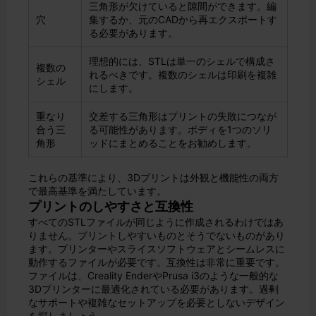
三角形が欠けていると隙間ができます。編
穴
集するか、元のCADから再エクスポートす
る必要があります。
理想的には、STLは単一のシェルで構成さ
複数の
れるべきです。複数のシェルは印刷を複雑
シェル
にします。
重なり
交差する三角形はプリントの失敗につなが
合う三
る可能性があります。ボディを1つのソリ
角形
ッドにまとめることをお勧めします。
これらの基準により、3Dプリントは外観と機能性の両方
で最高基準を満たしています。
プリントのしやすさと互換性
すべてのSTLファイルが同じように作成されるわけではあ
りません。プリントしやすいものとそうでないものがあり
ます。プリンターやスライスソフトウェアとシームレスに
動作するファイルが必要です。互換性は非常に重要です。
ファイルは、Creality EnderやPrusa i3のような一般的な
3Dプリンターに最適化されている必要があります。過剰
なサポートや複雑なセットアップを必要としないデザイン
を探しましょう。