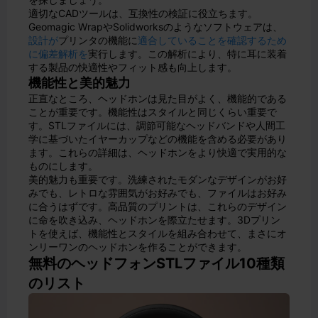
適切なCADツールは、互換性の検証に役立ちます。
Geomagic WrapやSolidworksのようなソフトウェアは、
設計が
プリンタの機能に
適合していることを確認するため
に偏差解析を
実行します。この解析により、特に耳に装着
する製品の快適性やフィット感も向上します。
機能性と美的魅力
正直なところ、ヘッドホンは見た目がよく、機能的である
ことが重要です。機能性はスタイルと同じくらい重要で
す。STLファイルには、調節可能なヘッドバンドや人間工
学に基づいたイヤーカップなどの機能を含める必要があり
ます。これらの詳細は、ヘッドホンをより快適で実用的な
ものにします。
美的魅力も重要です。洗練されたモダンなデザインがお好
みでも、レトロな雰囲気がお好みでも、ファイルはお好み
に合うはずです。高品質のプリントは、これらのデザイン
に命を吹き込み、ヘッドホンを際立たせます。3Dプリン
トを使えば、機能性とスタイルを組み合わせて、まさにオ
ンリーワンのヘッドホンを作ることができます。
無料のヘッドフォンSTLファイル10種類
のリスト