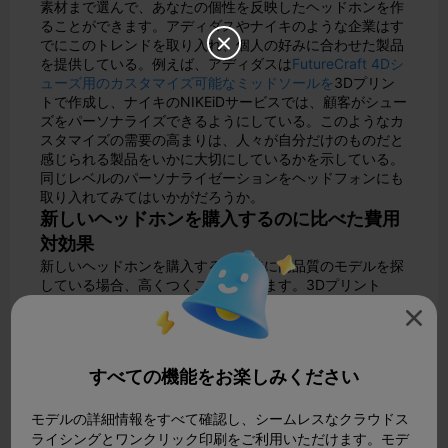
素材まで選んで、あなたの個性を反映したヘッドホンを作
ることができます。アディダスやナイキのような企業はす
でにこのトレンドを取り入れ、個人の好みに合わせた製品

を提供している。例えば、アディダスは
FutureCraft 4Dシ
ューズ用のカスタマイズ可能なミッドソールを
3Dプリン
トで作成し、ナイキのNIKEiDサービスでは、顧客がシュー
ズをパーソナライズできるようにしている。このようなカ
スタマイズの需要の高まりは、人々が自分だけのものだと
感じられる製品をいかに大切にしているかを示している。
同じレベルのパーソナライゼーションをヘッドフォンにも
取り入れてみてはいかがだろうか。
新しいヘッドホンを購入するのに比べた費用
対効果
新しいヘッドホンを購入すると、特に高品質のモデルを探
している場合、高くつくことがあります。3Dプリント
は、予算に優しい代替手段を提供します。ヘッドフォンの

パーツを社内でプリントする場合
、1パーツあたりのコス
トはわずか4.24ドルで
、リードタイムはわずか5時間で
す。これを外注に出すと、1部品あたり75.79ドルかかり、
すべての機能をお楽しみください
1週間かかります。なんと94％の節約です！さらに、プリ
ンターは他のプロジェクトにも再利用できるので、賢い投
資と言えます。壊れた部品を交換する場合でも、真新しい
モデルの詳細情報をすべて確認し、シームレスなクラウドス
ペアを作成する場合でも、3Dプリントは、品質を犠牲に
ライシングとワンクリック印刷をご利用いただけます。モデ