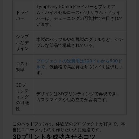
Tymphany 50mmドライバーとプレミア
ドライ
ム・バイオセルロース/ベリリウム・ドライ
バー
バーは、チューニングの可能性で注目されて
います。
シンプ
木製のバッフルや金属製のグリルなど、シン
ルなデ
プルな部品で構成されている。
ザイン
プロジェクトの総費用は200ドルから500ド
コスト
ルで
、低価格で高品質なサウンドを提供しま
効率
す。
3Dプ
リンテ
デザインは3Dプリンティングで再現でき、
ィング
カスタマイズや組み立てが容易です。
の可能
性
このヘッドフォンは、体験型のプロジェクトが好きで、本
当にユニークなものを作りたい人に最適です。
3Dプリントを成功させるコツ