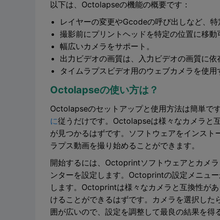
以下は、Octolapseの機能の概要です：
レイヤーの変更やGcodeの呼び出しなど、
撮影前にプリントヘッドを特定の位置に移動
幅広いカメラをサポート。
出力ビデオの画質は、入力ビデオの画質に依
タイムラプスビデオ用のウェブカメラを使用
Octolapseの使い方は？
Octolapseのセットアップと使用方法は簡
に
従うだけです。Octolapseは様々なカメ
が見つかるはずです。ソフトウェアをインスト
ラプス動画を撮り始めることができます。
開始するには、Octoprintソフトウェアとカメ
ンターを設定します。Octoprintの設定メニ
します。Octoprintは様々なカメラと互換
けることができるはずです。カメラを選択したら、
囲が広いので、設定を調整して最良の結果を得