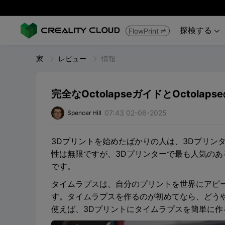
探検する
FlowPrint


家
レビュー
情報
完全なOctolapseガイドとOctola
07:43 02-06-2025
Spencer Hill
3Dプリントを始めたばかりの人は、3Dプリン
性は無限ですが、3Dプリンターで最も人気のあ
です。
タイムラプスは、自分のプリントを世界にアピ
す。タイムラプスを作るのが初めてなら、どうやっ
使えば、3Dプリントにタイムラプスを簡単に作