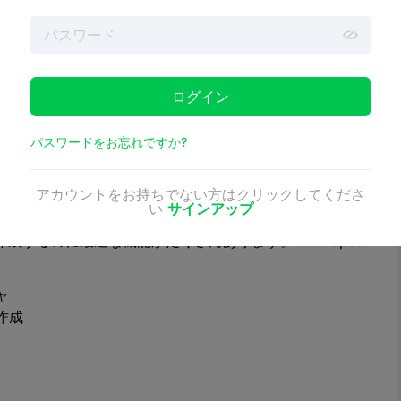
あるカメラであればどのカメラでも使用できますが、サポートされて
サポートされているウェブカメラには、Logitech
emaなどがあります。
ログイン
合でも、OctoPrintと互換性のあるカメラであれば
パスワードをお忘れですか?
だし、最良の結果を得るためには手動で設定を行う必要があり
アカウントをお持ちでない方はクリックしてくださ
い
サインアップ
を作成するのに最適な機能がたくさんあります。Octolapse
ャ
作成