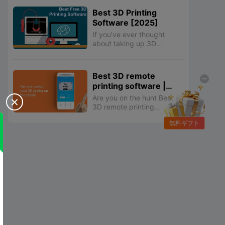
code files. So, this guide
Best 3D Printing
will show you how to
Software [2025]
convert STL to G-code.
If you’ve ever thought
about taking up 3D
printing, one of the
questions you might ask is:
where do the designs come
Best 3D remote
from and how are they
printing software |
made? Well, this is where
How to connect a 3D
3D printing software comes
Are you on the hunt Best

printer with Wi-Fi?
in.
3D remote printing
software? Click here to
無料ギフト
learn about Creality Clod
and its remote properties
for 3D printing.