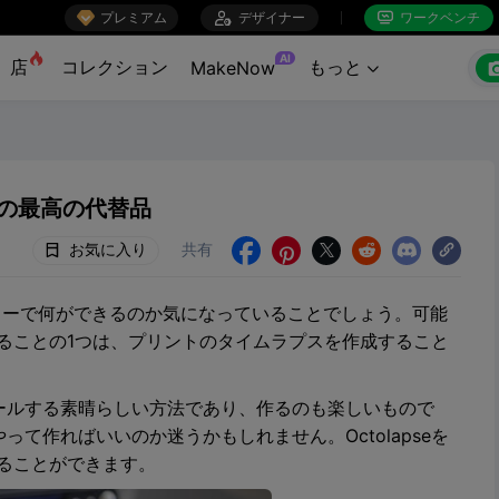

プレミアム

デザイナー
ワークベンチ


AI
店
コレクション
もっと
MakeNow

pseの最高の代替品
お気に入り
共有





ターで何ができるのか気になっていることでしょう。可能
ることの1つは、プリントのタイムラプスを作成すること
ールする素晴らしい方法であり、作るのも楽しいもので
て作ればいいのか迷うかもしれません。Octolapseを
ることができます。