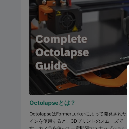
Octolapseとは？
OctolapseはFormerLurkerによって開発
インを使用すると、3Dプリントのスムーズで
す。カメラを使って一定間隔でスナップショッ