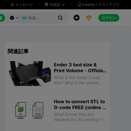
メッセージ

日本語
Crealityクラウドアプリ






ログイン



関連記事
Ender 3 bed size &
Print Volume - Official
explaination
What is the ender 3 bed
size? Why is the usable
print area smaller than the
build surface size? All you
know about Creality’s Ender
How to convert STL to
3 dimensions is here!
G-code FREE (online &
offline)
What format files are
required for 3D printing? It
must be STL. But, the 3D
printer understands only G-