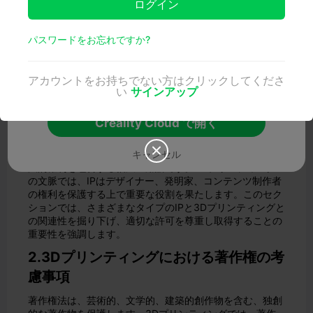
ログイン
3Dプリンティングが普及し、利用しやすくなるにつれ、
この技術を取り巻く法的な意味を理解することが重要にな
モデルの詳細情報をすべて確認し、シームレスなクラウドス
パスワードをお忘れですか?
っています。知的財産権から著作権に至るまで、3Dプリ
ライシングとワンクリック印刷をご利用いただけます。モデ
ンティングの法的状況を理解することは、クリエイターと
ルとインタラクションして限定ポイントを獲得し、Creality
ユーザーの双方にとって極めて重要です。このブログ記事
Cloudアプリならではのさらなるサプライズをアンロックし
アカウントをお持ちでない方はクリックしてくださ
では、3Dプリンティングに関連する知的財産権と著作権
ましょう！
い
サインアップ
の重要な側面を探り、これらの考慮事項がこの革新的な技
術の未来をどのように形作るかを議論します。
Creality Cloud で開く
1.知的財産と3Dプリンティング

キャンセル
知的財産（IP）は、特許、商標、著作権など、さまざまな
法的権利を包含する幅広い用語です。3Dプリンティング
の文脈では、IPはデザイナー、発明家、コンテンツ制作者
の権利を保護する上で重要な役割を果たします。このセク
ションでは、さまざまなタイプのIPと3Dプリンティングと
の関連性を掘り下げ、適切な許可を尊重し取得することの
重要性を強調します。
2.3Dプリンティングにおける著作権の考
慮事項
著作権法は、芸術的、文学的、建築的創作物を含む、独創