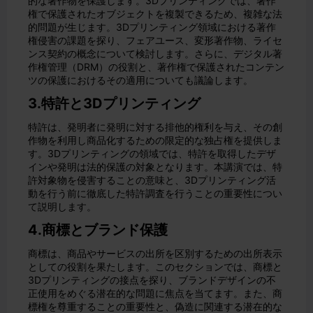
的な著作物を保護します。3Dプリンティングでは、著作
権で保護されたオブジェクトを複製できるため、複雑な法
的問題が生じます。3Dプリンティング領域における著作
権侵害の課題を探り、フェアユース、変形著作物、ライセ
ンス契約の概念について検討します。さらに、デジタル著
作権管理（DRM）の役割と、著作権で保護されたコンテン
ツの保護におけるその適用についても議論します。
3.特許と3Dプリンティング
特許は、発明者に発明に対する排他的権利を与え、その創
作物を利用し商品化するための限定的な独占権を提供しま
す。3Dプリンティングの領域では、特許を取得したデザ
インや発明は法的保護の対象となります。本講演では、特
許対象物を侵害することの意味と、3Dプリンティング活
動を行う前に徹底した特許調査を行うことの重要性につい
て説明します。
4.商標とブランド保護
商標は、商品やサービスの出所を区別するための出所表示
としての役割を果たします。このセクションでは、商標と
3Dプリンティングの接点を探り、ブランドデザインの不
正使用をめぐる潜在的な問題に焦点を当てます。また、商
標権を尊重することの重要性と、偽造に関連する潜在的な