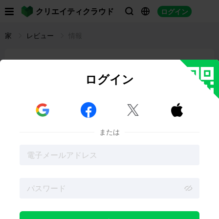

クリエイティクラウド
ログイン



家
レビュー
情報
3Dプリンティングの法的状況：知的財産
ログイン
と著作権に関する考察
08:18 09-05-2023
Spencer Hill



または

すべての機能をお楽しみください