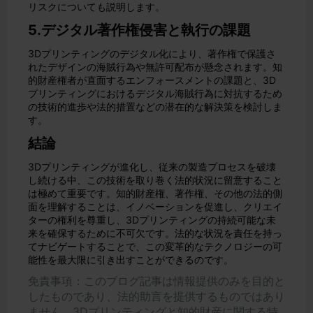
リスクについても説明します。
5.デジタル著作権侵害と執行の課題
3Dプリンティングのデジタル化により、著作権で保護さ
れたデザインの海賊行為や無許可配布が懸念されます。知
的財産権者が直面するエンフォースメントの課題と、3D
プリンティングにおけるデジタル海賊行為に対抗するため
の技術的進歩や法的措置などの潜在的な解決策を検討しま
す。
結論
3Dプリンティングが進化し、従来の製造プロセスを破壊
し続ける中、この技術を取り巻く法的状況に留意すること
は極めて重要です。知的財産権、著作権、その他の法的側
面を理解することは、イノベーションを促進し、クリエイ
ターの権利を尊重し、3Dプリンティングの持続可能な未
来を確保するために不可欠です。法的な状況を責任を持っ
てナビゲートすることで、この変革的なテクノロジーの可
能性を最大限に引き出すことができるのです。
免責事項：このブログ記事は情報提供のみを目的と
したものであり、法的助言を提供するものではあり
ません。3Dプリンティングと知的財産に関する特