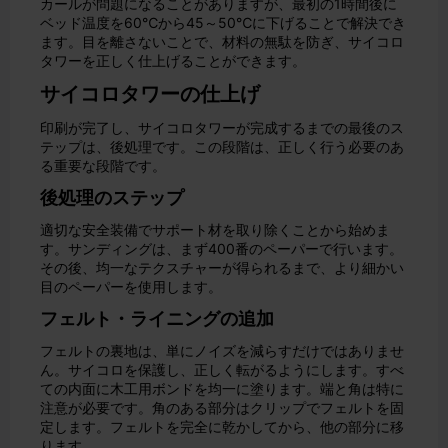
カールが問題になることがありますが、最初の1時間後に
ベッド温度を60℃から45～50℃に下げることで解決でき
ます。目を離さないことで、材料の無駄を防ぎ、サイコロ
タワーを正しく仕上げることができます。
サイコロタワーの仕上げ
印刷が完了し、サイコロタワーが完成するまでの最後のス
テップは、後処理です。この段階は、正しく行う必要のあ
る重要な段階です。
後処理のステップ
適切な安全装備でサポート材を取り除くことから始めま
す。サンディングは、まず400番のペーパーで行います。
その後、均一なテクスチャーが得られるまで、より細かい
目のペーパーを使用します。
フェルト・ライニングの追加
フェルトの裏地は、単にノイズを減らすだけではありませ
ん。サイコロを保護し、正しく転がるようにします。すべ
ての内面に木工用ボンドを均一に塗ります。端と角は特に
注意が必要です。角のある部分はクリップでフェルトを固
定します。フェルトを完全に乾かしてから、他の部分に移
ります。