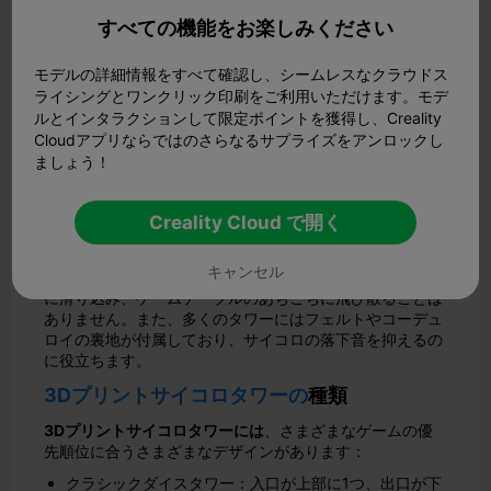
すべての機能をお楽しみください
タワーには4つの主要パーツがあります：タワー構造体、
内部バッフル、出口ランプ、コレクショントレイです。
モデルの詳細情報をすべて確認し、シームレスなクラウドス
ダイスタワーの仕組み
ライシングとワンクリック印刷をご利用いただけます。モデ
ルとインタラクションして限定ポイントを獲得し、Creality
サイコロタワーの真のマジックは、戦略的に配置されたバ
Cloudアプリならではのさらなるサプライズをアンロックし
ッフルと溝がサイコロを誘導する、垂直の長方形構造の内
ましょう！
部で繰り広げられます。サイコロが落下する際、複数の角
度のついたプラットフォームで跳ね返り、ランダムな動き
を生み出します。また、内部にはサイコロを横に転がすス
Creality Cloud で開く
ロープがあり、一投一投にさらにランダム性が加わりま
す。
キャンセル
サイコロは、出口ランプのおかげでスムーズに回収トレイ
に滑り込み、ゲームテーブルのあちこちに飛び散ることは
ありません。また、多くのタワーにはフェルトやコーデュ
ロイの裏地が付属しており、サイコロの落下音を抑えるの
に役立ちます。
3Dプリントサイコロタワーの
種類
3Dプリントサイコロタワーには
、さまざまなゲームの優
先順位に合うさまざまなデザインがあります：
クラシックダイスタワー：入口が上部に1つ、出口が下