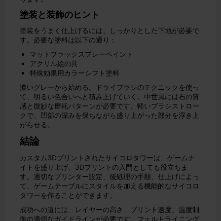
塗装と装飾のヒント
塗装をうまく仕上げるには、しっかりとした下地が必要で
す。必要な塗料は以下の通り：
マットブラックスプレーペイント
アクリル絵の具
特殊効果用カラーシフト塗料
濃いグレーから始める。ドライブラシのテクニックを使っ
て、明るい色合いへと積み上げていく。中世風には石の質
感と微妙な磨耗パターンが必要です。軽いブラシストロー
クで、凹部の深みを保ちながら盛り上がった部分を浮き上
がらせる。
結論
カスタム3Dプリントされたサイコロタワーは、ゲームナ
イトを盛り上げ、3Dプリントの入門としても役立ちま
す。適切なプリンター設定、後処理の手順、仕上げによっ
て、ゲームテーブルにスタイルを加える機能的なサイコロ
タワーを作ることができます。
成功への道には、レイヤーの高さ、プリント速度、温度制
御の適切なガイドラインが必要です。フェルトライニング