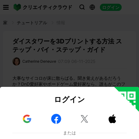

クリエイティクラウド
ログイン



家
チュートリアル
情報
ダイスタワーを3Dプリントする方法 ス
テップ・バイ・ステップ・ガイド
07:09 06-11-2025
Catherine Deneuve
大事なサイコロが床に散らばる。聞き覚えがあるだろう
か？DnD愛好家やボードゲーム愛好家なら、誰もがこのフ
ラストレーションを知っています。
ログイン
多くのプレイヤーが、サイコロタワーに完璧な解決策を見
出しています。3Dプリント技術の台頭により、自宅でカ
スタムサイコロタワーを作ることができます。3Dプリン
トしたサイコロタワーは、3Dプリントの基礎を学ぶのに



最適なスタータープロジェクトになります。
初めて
3Dプリントでサイコロタワーを
作る方法を紹介し
または
ます。この作品では、STLファイルの選択から装飾の追加