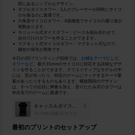
部にあるシンプルなデザイン。
ダブルダイスタワー：2人のプレーヤーが同時にサイコ
ロを振るのに最適です。
六角形サイコロタワー：6面構造でサイコロの通り道が
複数あります。
モジュール式ダイスタワー：ピースを組み合わせて、
自分だけのタワーを作ることができます。
マグネット式サイコロタワー：マグネット式なので、
梱包や保管が簡単です。
今日の3Dプリンティング技術では、
お城をテーマにした
タワーなど
、最大35mmのサイコロに対応する詳細なデザ
インを作ることができます。クリエイティブなモデルの中
には、窓が光ったり、特定のゲームにマッチするテーマ要
素があったりするものもあります。螺旋階段のデザイン
は、すべての出目に興奮を加え、折りたたみ式のタワーは
外出先でのゲームに最適です。
キャッスルダイスタ
ワー
24.0MB 関連3Dモデル
最初のプリントのセットアップ