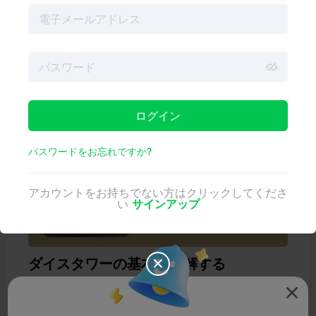
まで、必要なすべてをカバーしています。簡単なセットア
ップ手順とさまざまなカスタマイズオプションを学び、ゲ
ームテーブルに最適なサイコロ転がしソリューションを作
りましょう。
カスタムメイドのサイコロタワーでゲーム体験を充実させ
る準備はできましたか？さっそく始めましょう！
ログイン
パスワードをお忘れですか?
アカウントをお持ちでない方はクリックしてくださ
い
サインアップ
ダイスタワーの基本を理解する

ダイスタワーは、そのスマートな内部設計により、すべて

のロールが公正でランダムであることを保証する優れたエ
ンジニアリング製品です。