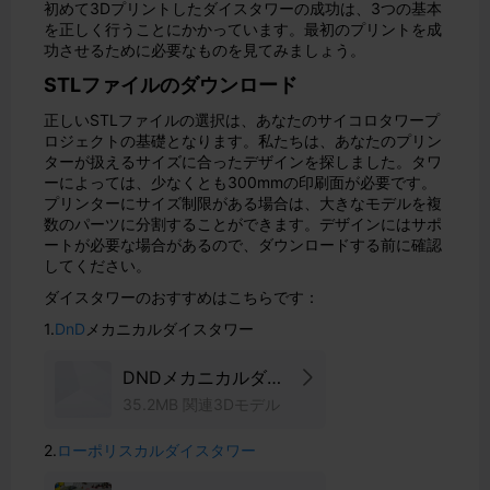
初めて3Dプリントしたダイスタワーの成功は、3つの基本
を正しく行うことにかかっています。最初のプリントを成
功させるために必要なものを見てみましょう。
STLファイルのダウンロード
正しいSTLファイルの選択は、あなたのサイコロタワープ
ロジェクトの基礎となります。私たちは、あなたのプリン
ターが扱えるサイズに合ったデザインを探しました。タワ
ーによっては、少なくとも300mmの印刷面が必要です。
プリンターにサイズ制限がある場合は、大きなモデルを複
数のパーツに分割することができます。デザインにはサポ
ートが必要な場合があるので、ダウンロードする前に確認
してください。
ダイスタワーのおすすめはこちらです：
1.
DnD
メカニカルダイスタワー
DNDメカニカルダイ
スタワーゲーム
35.2MB 関連3Dモデル
2.
ローポリスカルダイスタワー