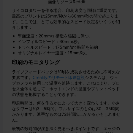
画像リソースReddit
サイコロタワーを作る場合、印刷速度も同様に重要です。
最高のプリントは25mm/秒から80mm/秒の間で起こりま
す。ここでは、とても効果的なスピード設定をいくつか紹
介します：
壁面速度：20mm/s 構造を強固に保つ。
インフィルスピード：60mm/秒。
トラベルスピード：175mm/sで時間を節約
オリジナルレイヤー速度：15mm/秒。
印刷のモニタリング
ライブフィードバックは印刷を成功させるために不可欠な
要素です。
Crealityのリモート印刷監視
システムは、ウェ
ブカメラを使用して温度を追跡します。これにより、プロ
セス全体を通して、ホットエンドの温度やプリントベッド
の状態を把握することができます。
印刷時間は、何を作るかによって大きく変わります。小さ
なタワーは約3～5時間。フルサイズのものは30～35時間
かかります。派手なものは72時間以上かかるかもしれませ
ん。
最初の数時間が注意深く見るべきポイントです。エッジの