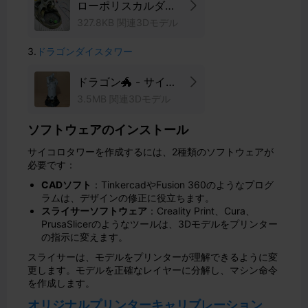
ローポリスカルダイ
スタワー
327.8KB 関連3Dモデル
3.
ドラゴンダイスタワー
ドラゴン🐲 - サイコ
ロタワー
3.5MB 関連3Dモデル
ソフトウェアのインストール
サイコロタワーを作成するには、2種類のソフトウェアが
必要です：
CADソフト
：TinkercadやFusion 360のようなプログ
ラムは、デザインの修正に役立ちます。
スライサーソフトウェア
：Creality Print、Cura、
PrusaSlicerのようなツールは、3Dモデルをプリンター
の指示に変えます。
スライサーは、モデルをプリンターが理解できるように変
更します。モデルを正確なレイヤーに分解し、マシン命令
を作成します。
オリジナルプリンターキャリブレーション