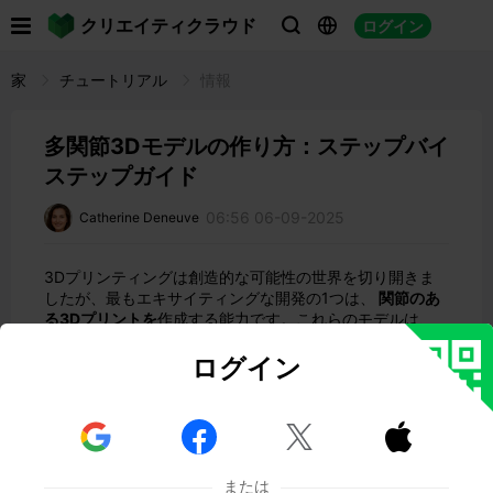

クリエイティクラウド
ログイン



家
チュートリアル
情報
多関節3Dモデルの作り方：ステップバイ
ステップガイド
06:56 06-09-2025
Catherine Deneuve
3Dプリンティングは創造的な可能性の世界を切り開きま
したが、最もエキサイティングな開発の1つは、
関節のあ
る3Dプリントを
作成する能力です。これらのモデルは、
曲げたり、回転させたり、曲げたりできる可動部品を備え
ており、ダイナミックで機能的です。アクションフィギュ
ログイン
ア、軸のある機械部品、あるいは玩具のデザインであろう
と、
多関節3Dモデルは
、静的なプリントでは実現できな
いインタラクティブなレベルを追加します。



3Dプリント用に
多関節モデルを作成する方法を
お探しで
したら、このガイドをご覧ください。このガイドでは、デ
または