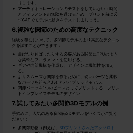
りします。
アーティキュレーションのテストをしていない：時間
とフィラメントの無駄を避けるため、プリント前に必
ずCADでモデルの動きをテストしましょう。
6.複雑な関節のための高度なテクニック
経験を積むにつれて、多関節モデルのより高度なテクニッ
クを試すことができます：
曲げたり伸ばしたりする必要がある関節にTPUのよう
な柔軟なフィラメントを使用する。
ギアや内部機構を作成し、デザインに機能性を加え
る。
よりスムーズな関節を作るために、硬いパーツと柔軟
なパーツを組み合わせたハイブリッドモデル。
関節パーツを1つのピースとしてプリントする、プリン
トインプレイスモデルのデザイン。
7.試してみたい多関節3Dモデルの例
手始めに、人気のある多関節3Dモデルをいくつかご覧く
ださい：
多関節動物（例えば、
3Dプリントされたアクソロト