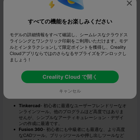

すべての機能をお楽しみください
モデルの詳細情報をすべて確認し、シームレスなクラウドス
ライシングとワンクリック印刷をご利用いただけます。モデ
ルとインタラクションして限定ポイントを獲得し、Creality
Cloudアプリならではのさらなるサプライズをアンロックし
2.必要なツールとソフトウェア
ましょう！
多関節3Dモデルを作成するには、適切なツールが必要で
す。幸いなことに、初心者向けのツールからプロ仕様のプ
Creality Cloud で開く
ログラムまで、たくさんのCAD（コンピュータ支援設計）
ソフトウェアがあります。
キャンセル
CADソフトウェア
Tinkercad
- 初心者に最適なユーザーフレンドリーなオ
ンラインツール。他のプログラムほど高度ではありま
せんが、シンプルなアーティキュレーション・デザイ
ンの作成に最適です。
Fusion 360
- 初心者にも中級者にも最適な、より高度
なCADツール。ブリッジツールや押し出しツールなど