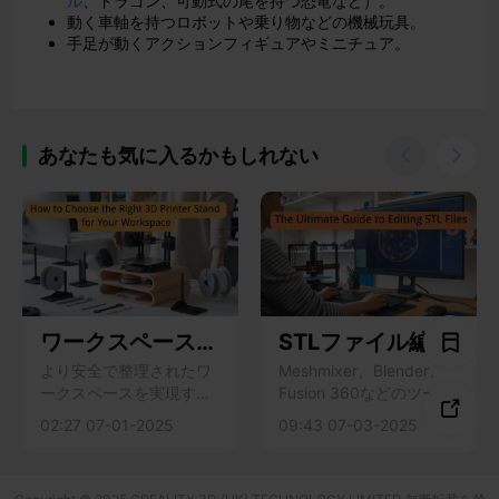
ル
、ドラゴン、可動式の尾を持つ恐竜など）。
動く車軸を持つロボットや乗り物などの機械玩具。
手足が動くアクションフィギュアやミニチュア。
あなたも気に入るかもしれない


ワークスペースに
STLファイル編集
適した3Dプリン
の究極ガイド
より安全で整理されたワ
Meshmixer、Blender、
ークスペースを実現する
Fusion 360などのツール
タスタンドの選び

ために、安定性、サイ
を使って、3Dプリント用
02:27 07-01-2025
09:43 07-03-2025
方
ズ、素材、収納、ケーブ
のSTLファイルを編集す
ル管理に重点を置いて、
る方法をご紹介します。
最適な3dプリンタースタ
エラーを修正し、モデル