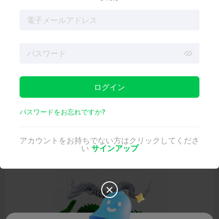
ザインのコンセプト作りからパーツのプリント、組み立て
までのプロセスを、成功のための実践的なヒントとともに
ご紹介します。
1.多関節3Dモデルとは何ですか？
アーティキュレーテッド3Dモデルとは
、可動パーツを組
み込んだデザインで、フレキシブルに動くことができま
す。固定された静的モデルとは異なり、多関節モデルは、
動きを可能にするジョイントまたは接続点で作られていま
ログイン
す。関節には、
ボールジョイント、ヒンジ、フック、フレ
キシブルコネクターなど
、さまざまな形があります。
パスワードをお忘れですか?
多関節
モデルの一般的な例としては、アクションフィギュ
ア、メカニカルトイ、ロボット、しっぽが動く動物
（多関
節ドラゴン
）などがあります。頭や腕、脚が動く3Dプリ
アカウントをお持ちでない方はクリックしてくださ
ントを思い浮かべてください！これらのデザインの美しさ
い
サインアップ
は、そのダイナミックな性質にあり、楽しいプリントと機
能的なプリントの両方に新しい機会を開きます。
