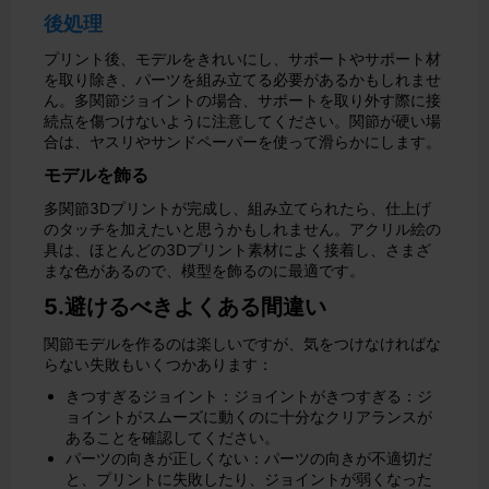
後処理
プリント後、モデルをきれいにし、サポートやサポート材
を取り除き、パーツを組み立てる必要があるかもしれませ
ん。多関節ジョイントの場合、サポートを取り外す際に接
続点を傷つけないように注意してください。関節が硬い場
合は、ヤスリやサンドペーパーを使って滑らかにします。
モデルを飾る
多関節3Dプリントが完成し、組み立てられたら、仕上げ
のタッチを加えたいと思うかもしれません。アクリル絵の
具は、ほとんどの3Dプリント素材によく接着し、さまざ
まな色があるので、模型を飾るのに最適です。
5.避けるべきよくある間違い
関節モデルを作るのは楽しいですが、気をつけなければな
らない失敗もいくつかあります：
きつすぎるジョイント：ジョイントがきつすぎる：ジ
ョイントがスムーズに動くのに十分なクリアランスが
あることを確認してください。
パーツの向きが正しくない：パーツの向きが不適切だ
と、プリントに失敗したり、ジョイントが弱くなった