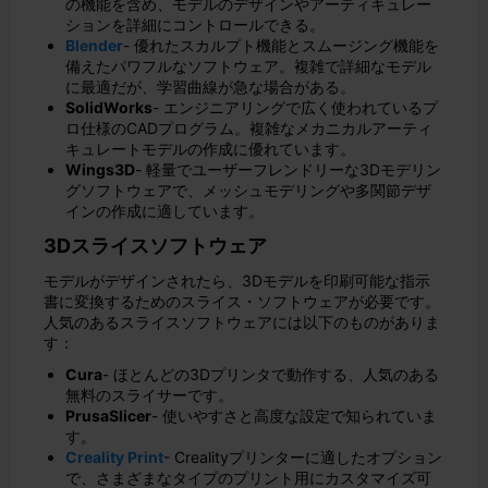
の機能を含め、モデルのデザインやアーティキュレー
ションを詳細にコントロールできる。
Blender
- 優れたスカルプト機能とスムージング機能を
備えたパワフルなソフトウェア。複雑で詳細なモデル
に最適だが、学習曲線が急な場合がある。
SolidWorks
- エンジニアリングで広く使われているプ
ロ仕様のCADプログラム。複雑なメカニカルアーティ
キュレートモデルの作成に優れています。
Wings3D
- 軽量でユーザーフレンドリーな3Dモデリン
グソフトウェアで、メッシュモデリングや多関節デザ
インの作成に適しています。
3Dスライスソフトウェア
モデルがデザインされたら、3Dモデルを印刷可能な指示
書に変換するためのスライス・ソフトウェアが必要です。
人気のあるスライスソフトウェアには以下のものがありま
す：
Cura
- ほとんどの3Dプリンタで動作する、人気のある
無料のスライサーです。
PrusaSlicer
- 使いやすさと高度な設定で知られていま
す。
Creality Print
- Crealityプリンターに適したオプション
で、さまざまなタイプのプリント用にカスタマイズ可